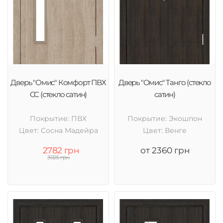
Дверь "Омис" Комфорт ПВХ
Дверь "Омис" Танго (стекло
СС (стекло сатин)
сатин)
Покрытие: ПВХ
Покрытие: Экошпон
Цвет: Cосна Мадейра
Цвет: Венге
2782 грн
от 2360 грн
3025 грн