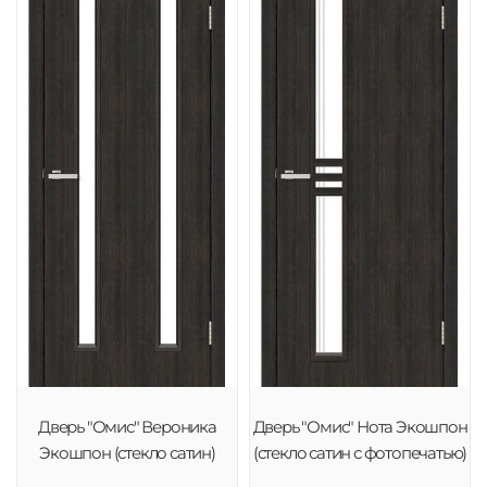
Дверь "Омис" Вероника
Дверь "Омис" Нота Экошпон
Экошпон (стекло сатин)
(стекло сатин с фотопечатью)