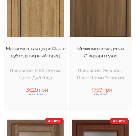
Межкомнатная дверь Форте
Межкомнатные двери
дуб голд (черный торец)
Стандарт глухое
Покрытие: ПВХ DeLuxe
Покрытие: Экошпон
Цвет: Дуб Голд
Цвет: Шимо Золотий
3629 грн
1759 грн
4356 грн
2170 грн
АКЦИЯ!
АКЦИЯ!