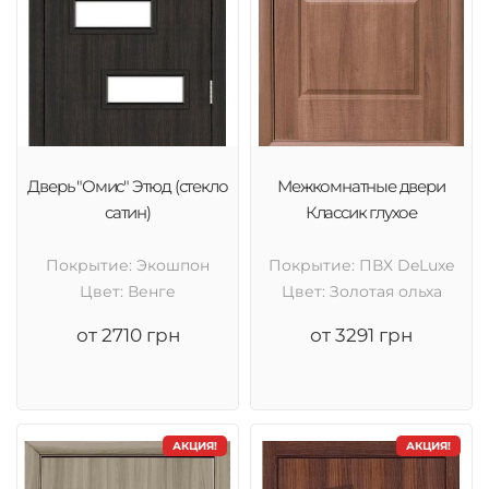
Дверь "Омис" Этюд (стекло
Межкомнатные двери
сатин)
Классик глухое
Покрытие: Экошпон
Покрытие: ПВХ DeLuxe
Цвет: Венге
Цвет: Золотая ольха
от 2710 грн
от 3291 грн
АКЦИЯ!
АКЦИЯ!