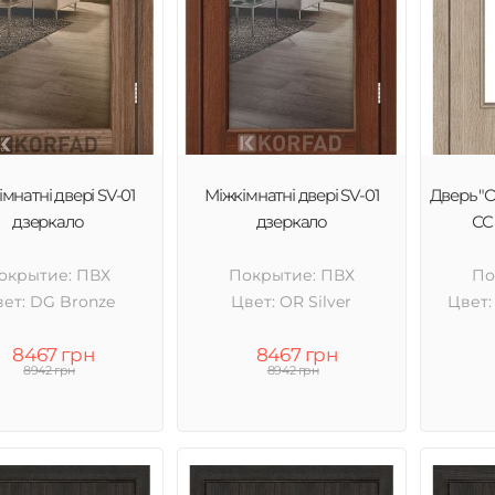
мнатні двері SV-01
Міжкімнатні двері SV-01
Дверь "
дзеркало
дзеркало
СС 
окрытие: ПВХ
Покрытие: ПВХ
По
ет: DG Bronze
Цвет: OR Silver
Цвет:
8467 грн
8467 грн
8942 грн
8942 грн