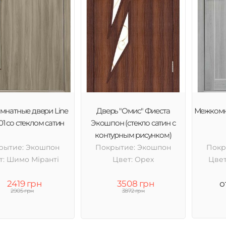
натные двери Line
Дверь "Омис" Фиеста
Межкомн
01 со стеклом сатин
Экошпон (стекло сатин с
контурным рисунком)
рытие: Экошпон
Покрытие: Экошпон
Покр
т: Шимо Міранті
Цвет: Орех
Цвет
2419 грн
3508 грн
о
2905 грн
3872 грн