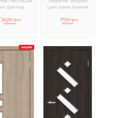
тие: ПВХ DeLuxe
Покрытие: Экошпон
ет: Дуб Голд
Цвет: Шимо Золотий
3629 грн
1759 грн
4356 грн
2170 грн
АКЦИЯ!