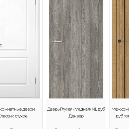
комнатные двери
Дверь Глухая (гладкая) NL дуб
Межкомн
лассик глухое
Денвер
дуб го