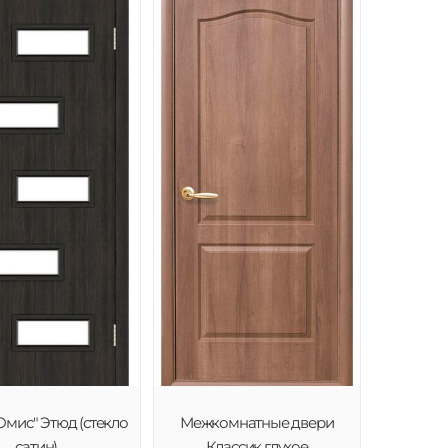
Омис" Этюд (стекло
Межкомнатные двери
сатин)
Классик глухое