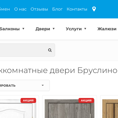
бмен
О нас
Отзывы
Блог
Контакты
Балконы
Двери
Услуги
Жалюзи
комнатные двери Бруслино
ИРОВАТЬ
АКЦИЯ!
АКЦИЯ!