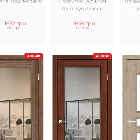
тие: Под покраску
Покрытие: Экошпон
Покры
Цвет: дуб Денвер
Цв
1632 грн
1649 грн
1936 грн
1925 грн
АКЦИЯ!
АКЦИЯ!