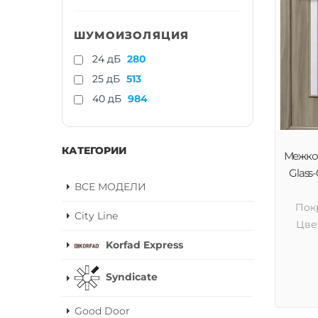
ШУМОИЗОЛЯЦИЯ
24 дБ
280
25 дБ
513
40 дБ
984
КАТЕГОРИИ
Межком
Glass-
ВСЕ МОДЕЛИ
Пок
City Line
Цве
Korfad Express
Syndicate
Good Door