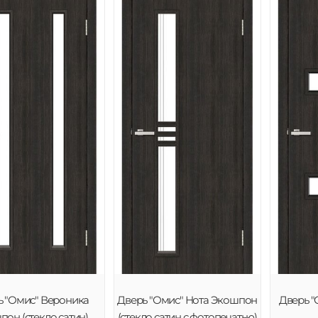
ь "Омис" Вероника
Дверь "Омис" Нота Экошпон
Дверь "
он (стекло сатин)
(стекло сатин с фотопечатью)