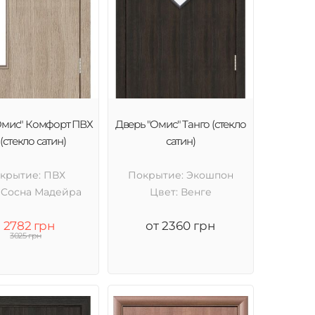
Омис" Комфорт ПВХ
Дверь "Омис" Танго (стекло
(стекло сатин)
сатин)
крытие: ПВХ
Покрытие: Экошпон
 Cосна Мадейра
Цвет: Венге
2782 грн
от 2360 грн
3025 грн