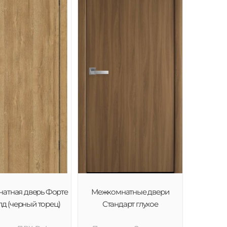
атная дверь Форте
Межкомнатные двери
лд (черный торец)
Стандарт глухое