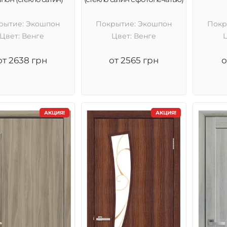
рытие: Экошпон
Покрытие: Экошпон
Покр
Цвет: Венге
Цвет: Венге
от 2638 грн
от 2565 грн
о
АКЦИЯ!
АКЦИЯ!