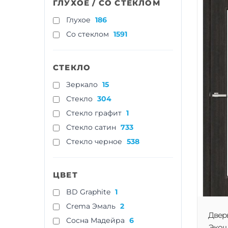
ГЛУХОЕ / СО СТЕКЛОМ
Глухое
186
Со стеклом
1591
СТЕКЛО
Зеркало
15
Стекло
304
Стекло графит
1
Стекло сатин
733
Стекло черное
538
ЦВЕТ
BD Graphite
1
Crema Эмаль
2
Двер
Cосна Мадейра
6
Экошп