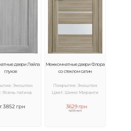
атные двери Лейла
Межкомнатные двери Флора
глухое
со стеклом сатин
ытие: Экошпон
Покрытие: Экошпон
: Ясень патина
Цвет: Шимо Миранти
т 3852 грн
3629 грн
4235 грн