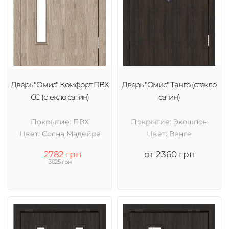
Дверь "Омис" Комфорт ПВХ
Дверь "Омис" Танго (стекло
СС (стекло сатин)
сатин)
Покрытие: ПВХ
Покрытие: Экошпон
Цвет: Cосна Мадейра
Цвет: Венге
2782 грн
от 2360 грн
3025 грн