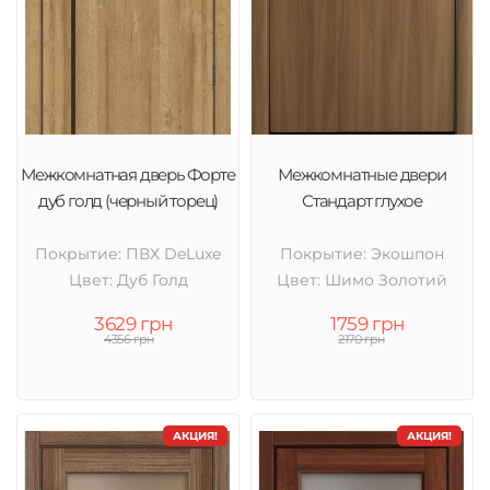
Межкомнатная дверь Форте
Межкомнатные двери
дуб голд (черный торец)
Стандарт глухое
Покрытие: ПВХ DeLuxe
Покрытие: Экошпон
Цвет: Дуб Голд
Цвет: Шимо Золотий
3629 грн
1759 грн
4356 грн
2170 грн
АКЦИЯ!
АКЦИЯ!