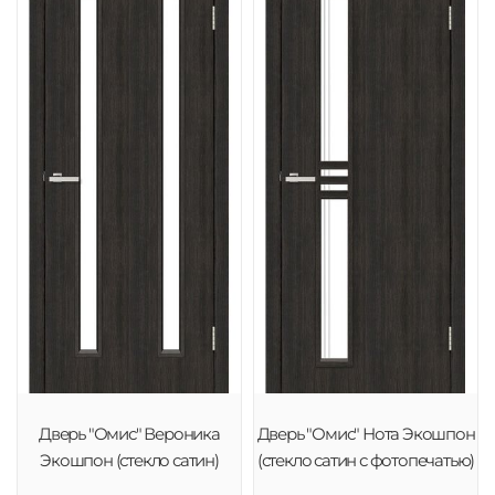
Дверь "Омис" Вероника
Дверь "Омис" Нота Экошпон
Экошпон (стекло сатин)
(стекло сатин с фотопечатью)