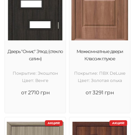
Дверь "Омис" Этюд (стекло
Межкомнатные двери
сатин)
Классик глухое
Покрытие: Экошпон
Покрытие: ПВХ DeLuxe
Цвет: Венге
Цвет: Золотая ольха
от 2710 грн
от 3291 грн
АКЦИЯ!
АКЦИЯ!