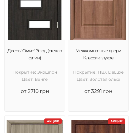
Дверь "Омис" Этюд (стекло
Межкомнатные двери
сатин)
Классик глухое
Покрытие: Экошпон
Покрытие: ПВХ DeLuxe
Цвет: Венге
Цвет: Золотая ольха
от 2710 грн
от 3291 грн
АКЦИЯ!
АКЦИЯ!