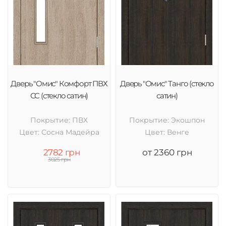
Дверь "Омис" Комфорт ПВХ
Дверь "Омис" Танго (стекло
СС (стекло сатин)
сатин)
Покрытие: ПВХ
Покрытие: Экошпон
Цвет: Cосна Мадейра
Цвет: Венге
2782 грн
от 2360 грн
3025 грн