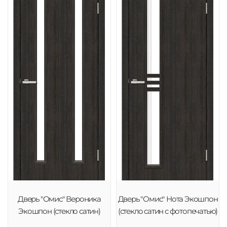
Дверь "Омис" Вероника
Дверь "Омис" Нота Экошпон
Экошпон (стекло сатин)
(стекло сатин с фотопечатью)