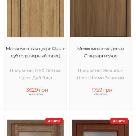
Межкомнатная дверь Форте
Межкомнатные двери
дуб голд (черный торец)
Стандарт глухое
Покрытие: ПВХ DeLuxe
Покрытие: Экошпон
Цвет: Дуб Голд
Цвет: Шимо Золотий
3629 грн
1759 грн
4356 грн
2170 грн
АКЦИЯ!
АКЦИЯ!