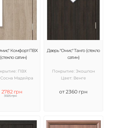
Омис" Комфорт ПВХ
Дверь "Омис" Танго (стекло
(стекло сатин)
сатин)
крытие: ПВХ
Покрытие: Экошпон
 Cосна Мадейра
Цвет: Венге
2782 грн
от 2360 грн
3025 грн