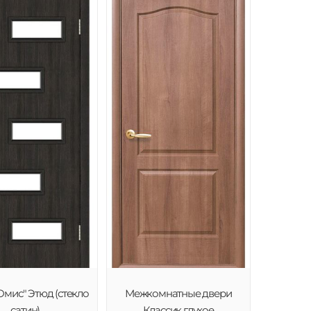
Омис" Этюд (стекло
Межкомнатные двери
сатин)
Классик глухое