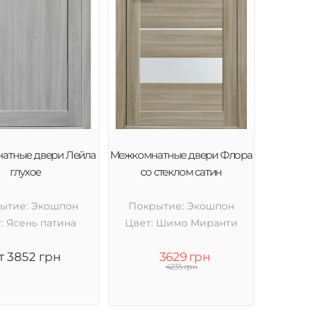
атные двери Лейла
Межкомнатные двери Флора
глухое
со стеклом сатин
ытие: Экошпон
Покрытие: Экошпон
: Ясень патина
Цвет: Шимо Миранти
т 3852 грн
3629 грн
4235 грн