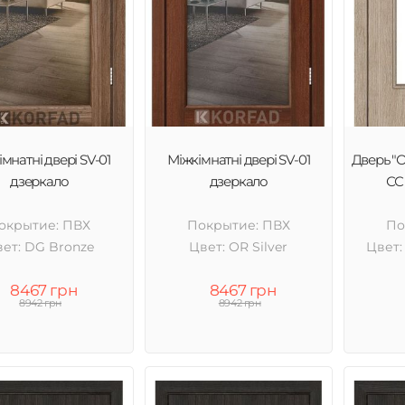
мнатні двері SV-01
Міжкімнатні двері SV-01
Дверь "
дзеркало
дзеркало
СС 
окрытие: ПВХ
Покрытие: ПВХ
По
ет: DG Bronze
Цвет: OR Silver
Цвет:
8467 грн
8467 грн
8942 грн
8942 грн