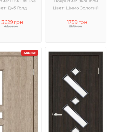
тие: ПВХ DeLuxe
Покрытие: Экошпон
ет: Дуб Голд
Цвет: Шимо Золотий
3629 грн
1759 грн
4356 грн
2170 грн
АКЦИЯ!