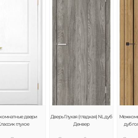
комнатные двери
Дверь Глухая (гладкая) NL дуб
Межкомн
лассик глухое
Денвер
дуб го