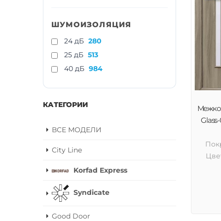
ШУМОИЗОЛЯЦИЯ
24 дБ
280
25 дБ
513
40 дБ
984
КАТЕГОРИИ
Межком
Glass-
ВСЕ МОДЕЛИ
Пок
City Line
Цве
Korfad Express
Syndicate
Good Door