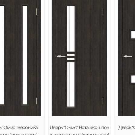
ь "Омис" Вероника
Дверь "Омис" Нота Экошпон
Дверь "
он (стекло сатин)
(стекло сатин с фотопечатью)