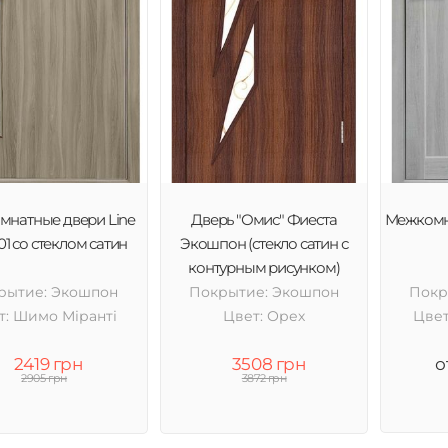
натные двери Line
Дверь "Омис" Фиеста
Межкомн
01 со стеклом сатин
Экошпон (стекло сатин с
контурным рисунком)
рытие: Экошпон
Покрытие: Экошпон
Покр
т: Шимо Міранті
Цвет: Орех
Цвет
2419 грн
3508 грн
о
2905 грн
3872 грн