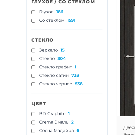
ГЛУХОЕ / СО СТЕКЛОМ
Глухое
186
Со стеклом
1591
СТЕКЛО
Зеркало
15
Стекло
304
Стекло графит
1
Стекло сатин
733
Стекло черное
538
ЦВЕТ
BD Graphite
1
Crema Эмаль
2
Двер
Cосна Мадейра
6
Экошп