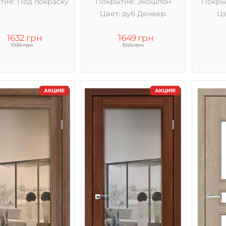
тие: Под покраску
Покрытие: Экошпон
Покры
Цвет: дуб Денвер
Цв
1632 грн
1649 грн
1936 грн
1925 грн
АКЦИЯ!
АКЦИЯ!