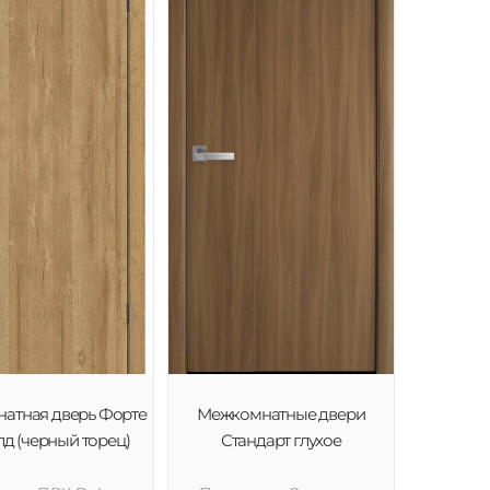
атная дверь Форте
Межкомнатные двери
лд (черный торец)
Стандарт глухое