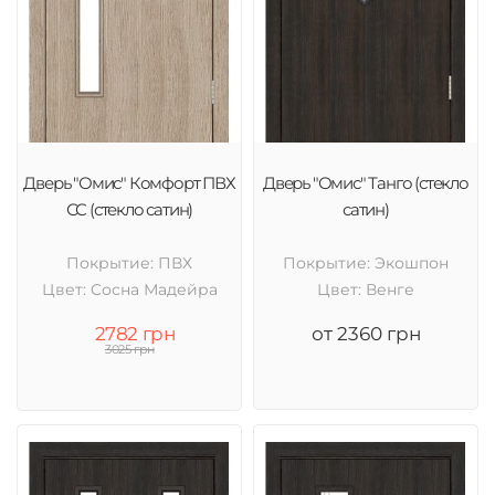
Дверь "Омис" Комфорт ПВХ
Дверь "Омис" Танго (стекло
СС (стекло сатин)
сатин)
Покрытие: ПВХ
Покрытие: Экошпон
Цвет: Cосна Мадейра
Цвет: Венге
2782 грн
от 2360 грн
3025 грн