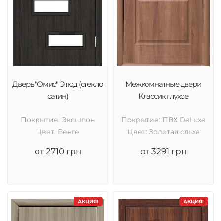
Дверь "Омис" Этюд (стекло
Межкомнатные двери
сатин)
Классик глухое
Покрытие: Экошпон
Покрытие: ПВХ DeLuxe
Цвет: Венге
Цвет: Золотая ольха
от 2710 грн
от 3291 грн
АКЦИЯ!
АКЦИЯ!