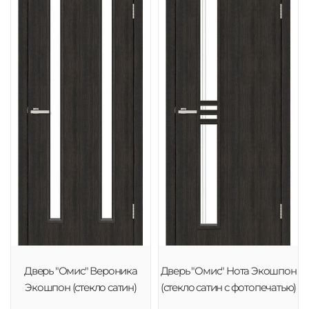
Дверь "Омис" Вероника
Дверь "Омис" Нота Экошпон
Экошпон (стекло сатин)
(стекло сатин с фотопечатью)