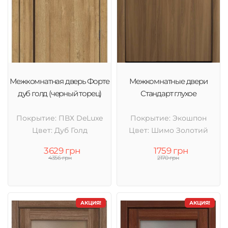
Межкомнатная дверь Форте
Межкомнатные двери
дуб голд (черный торец)
Стандарт глухое
Покрытие: ПВХ DeLuxe
Покрытие: Экошпон
Цвет: Дуб Голд
Цвет: Шимо Золотий
3629 грн
1759 грн
4356 грн
2170 грн
АКЦИЯ!
АКЦИЯ!