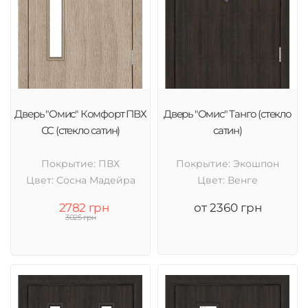
Дверь "Омис" Комфорт ПВХ
Дверь "Омис" Танго (стекло
СС (стекло сатин)
сатин)
Покрытие: ПВХ
Покрытие: Экошпон
Цвет: Cосна Мадейра
Цвет: Венге
2782 грн
от 2360 грн
3025 грн