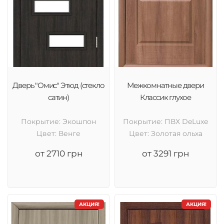
Дверь "Омис" Этюд (стекло
Межкомнатные двери
сатин)
Классик глухое
Покрытие: Экошпон
Покрытие: ПВХ DeLuxe
Цвет: Венге
Цвет: Золотая ольха
от 2710 грн
от 3291 грн
АКЦИЯ!
АКЦИЯ!