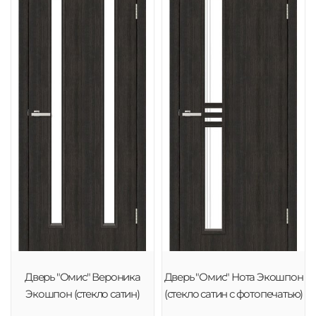
Дверь "Омис" Вероника
Дверь "Омис" Нота Экошпон
Экошпон (стекло сатин)
(стекло сатин с фотопечатью)