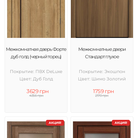
Межкомнатная дверь Форте
Межкомнатные двери
дуб голд (черный торец)
Стандарт глухое
Покрытие: ПВХ DeLuxe
Покрытие: Экошпон
Цвет: Дуб Голд
Цвет: Шимо Золотий
3629 грн
1759 грн
4356 грн
2170 грн
АКЦИЯ!
АКЦИЯ!