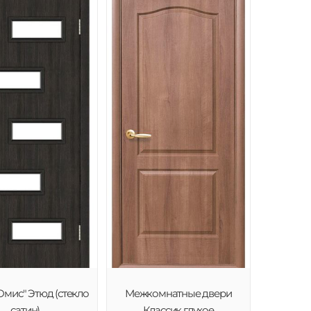
Омис" Этюд (стекло
Межкомнатные двери
сатин)
Классик глухое