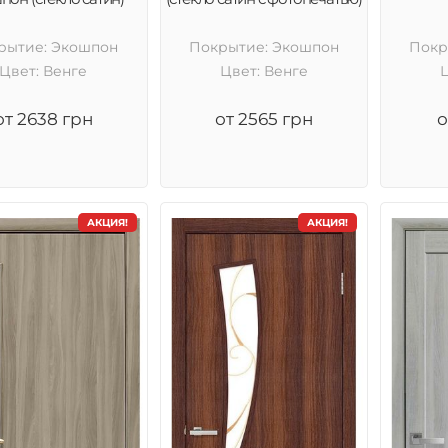
рытие: Экошпон
Покрытие: Экошпон
Покр
Цвет: Венге
Цвет: Венге
от 2638 грн
от 2565 грн
о
АКЦИЯ!
АКЦИЯ!