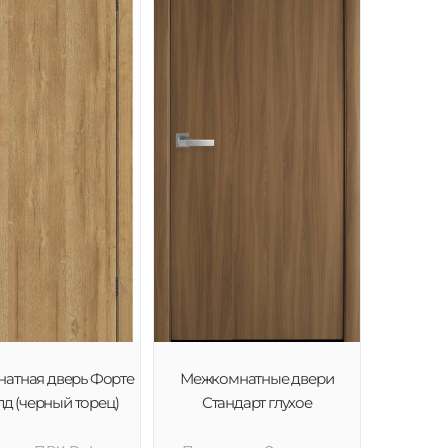
атная дверь Форте
Межкомнатные двери
лд (черный торец)
Стандарт глухое