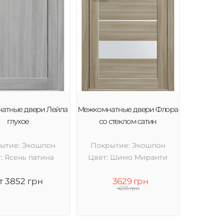
атные двери Лейла
Межкомнатные двери Флора
глухое
со стеклом сатин
ытие: Экошпон
Покрытие: Экошпон
: Ясень патина
Цвет: Шимо Миранти
т 3852 грн
3629 грн
4235 грн