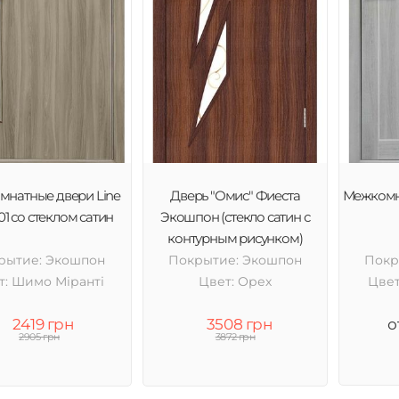
натные двери Line
Дверь "Омис" Фиеста
Межкомн
01 со стеклом сатин
Экошпон (стекло сатин с
контурным рисунком)
рытие: Экошпон
Покрытие: Экошпон
Покр
т: Шимо Міранті
Цвет: Орех
Цвет
2419 грн
3508 грн
о
2905 грн
3872 грн