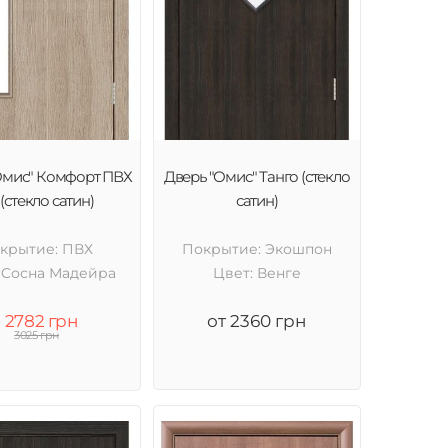
Омис" Комфорт ПВХ
Дверь "Омис" Танго (стекло
(стекло сатин)
сатин)
крытие: ПВХ
Покрытие: Экошпон
 Cосна Мадейра
Цвет: Венге
2782 грн
от 2360 грн
3025 грн