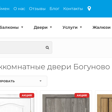
бмен
О нас
Отзывы
Блог
Контакты
Балконы
Двери
Услуги
Жалюзи
комнатные двери Богуново
ИРОВАТЬ
АКЦИЯ!
АКЦИЯ!