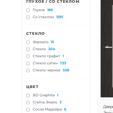
ГЛУХОЕ / СО СТЕКЛОМ
Глухое
186
Со стеклом
1591
СТЕКЛО
Зеркало
15
Стекло
304
Стекло графит
1
Стекло сатин
733
Стекло черное
538
ЦВЕТ
BD Graphite
1
Crema Эмаль
2
Двер
Cосна Мадейра
6
Экошп