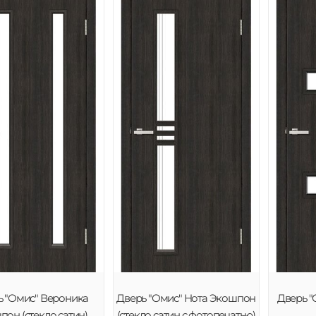
ь "Омис" Вероника
Дверь "Омис" Нота Экошпон
Дверь "
он (стекло сатин)
(стекло сатин с фотопечатью)