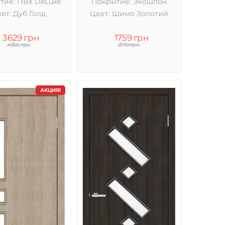
тие: ПВХ DeLuxe
Покрытие: Экошпон
ет: Дуб Голд
Цвет: Шимо Золотий
3629 грн
1759 грн
4356 грн
2170 грн
АКЦИЯ!