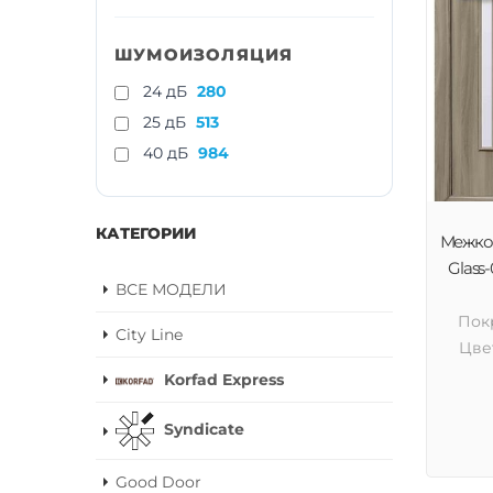
ШУМОИЗОЛЯЦИЯ
24 дБ
280
25 дБ
513
40 дБ
984
КАТЕГОРИИ
Межком
Glass-
ВСЕ МОДЕЛИ
Пок
City Line
Цве
Korfad Express
Syndicate
Good Door