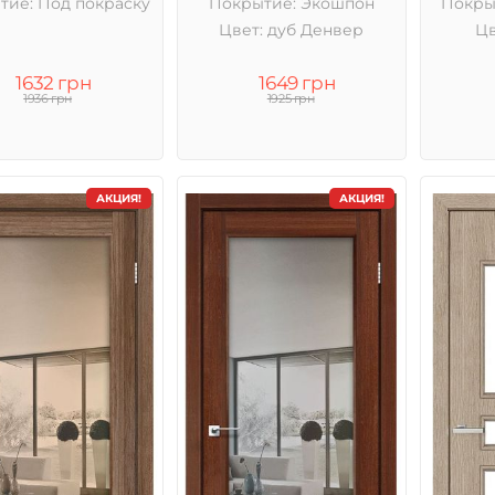
тие: Под покраску
Покрытие: Экошпон
Покры
Цвет: дуб Денвер
Цв
1632 грн
1649 грн
1936 грн
1925 грн
АКЦИЯ!
АКЦИЯ!