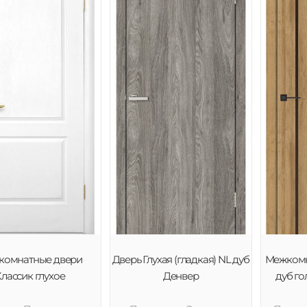
комнатные двери
Дверь Глухая (гладкая) NL дуб
Межкомн
лассик глухое
Денвер
дуб го