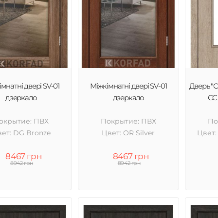
мнатні двері SV-01
Міжкімнатні двері SV-01
Дверь "
дзеркало
дзеркало
СС 
окрытие: ПВХ
Покрытие: ПВХ
По
ет: DG Bronze
Цвет: OR Silver
Цвет:
8467 грн
8467 грн
8942 грн
8942 грн