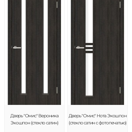
Дверь "Омис" Вероника
Дверь "Омис" Нота Экошпон
Экошпон (стекло сатин)
(стекло сатин с фотопечатью)