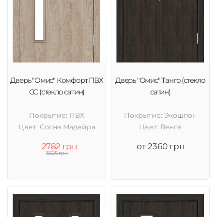
Дверь "Омис" Комфорт ПВХ
Дверь "Омис" Танго (стекло
СС (стекло сатин)
сатин)
Покрытие: ПВХ
Покрытие: Экошпон
Цвет: Cосна Мадейра
Цвет: Венге
2782 грн
от 2360 грн
3025 грн