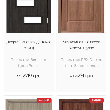
Дверь "Омис" Этюд (стекло
Межкомнатные двери
сатин)
Классик глухое
Покрытие: Экошпон
Покрытие: ПВХ DeLuxe
Цвет: Венге
Цвет: Золотая ольха
от 2710 грн
от 3291 грн
АКЦИЯ!
АКЦИЯ!