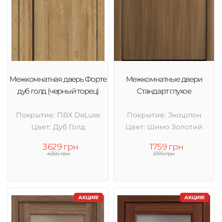
Межкомнатная дверь Форте
Межкомнатные двери
дуб голд (черный торец)
Стандарт глухое
Покрытие: ПВХ DeLuxe
Покрытие: Экошпон
Цвет: Дуб Голд
Цвет: Шимо Золотий
3629 грн
1759 грн
4356 грн
2170 грн
АКЦИЯ!
АКЦИЯ!