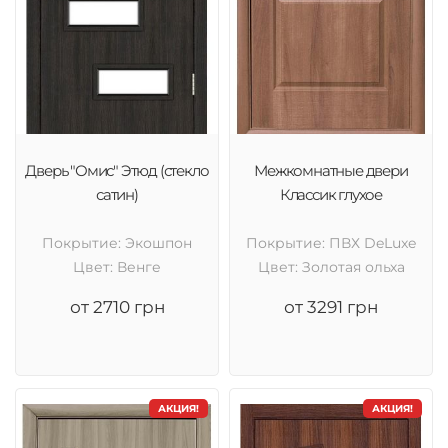
Дверь "Омис" Этюд (стекло
Межкомнатные двери
сатин)
Классик глухое
Покрытие: Экошпон
Покрытие: ПВХ DeLuxe
Цвет: Венге
Цвет: Золотая ольха
от 2710 грн
от 3291 грн
АКЦИЯ!
АКЦИЯ!