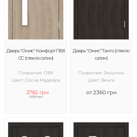
Дверь "Омис" Комфорт ПВХ
Дверь "Омис" Танго (стекло
СС (стекло сатин)
сатин)
Покрытие: ПВХ
Покрытие: Экошпон
Цвет: Cосна Мадейра
Цвет: Венге
2782 грн
от 2360 грн
3025 грн