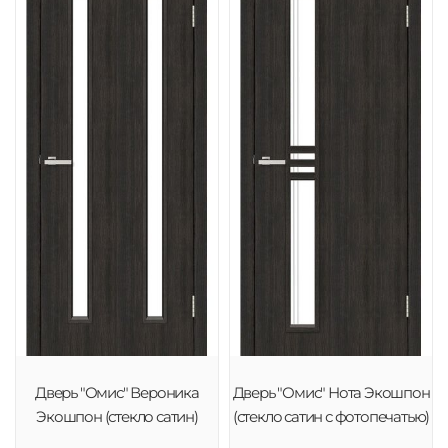
Дверь "Омис" Вероника
Дверь "Омис" Нота Экошпон
Экошпон (стекло сатин)
(стекло сатин с фотопечатью)