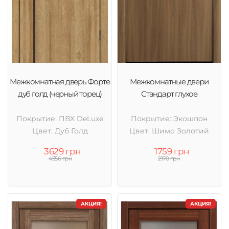
Межкомнатная дверь Форте
Межкомнатные двери
дуб голд (черный торец)
Стандарт глухое
Покрытие: ПВХ DeLuxe
Покрытие: Экошпон
Цвет: Дуб Голд
Цвет: Шимо Золотий
3629 грн
1759 грн
4356 грн
2170 грн
АКЦИЯ!
АКЦИЯ!