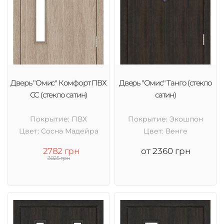
Дверь "Омис" Комфорт ПВХ
Дверь "Омис" Танго (стекло
СС (стекло сатин)
сатин)
Покрытие: ПВХ
Покрытие: Экошпон
Цвет: Cосна Мадейра
Цвет: Венге
2782 грн
от 2360 грн
3025 грн