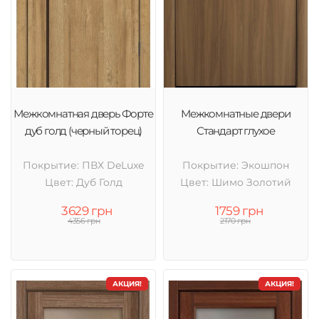
Межкомнатная дверь Форте
Межкомнатные двери
дуб голд (черный торец)
Стандарт глухое
Покрытие: ПВХ DeLuxe
Покрытие: Экошпон
Цвет: Дуб Голд
Цвет: Шимо Золотий
3629 грн
1759 грн
4356 грн
2170 грн
АКЦИЯ!
АКЦИЯ!