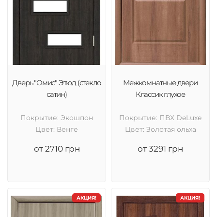
Дверь "Омис" Этюд (стекло
Межкомнатные двери
сатин)
Классик глухое
Покрытие: Экошпон
Покрытие: ПВХ DeLuxe
Цвет: Венге
Цвет: Золотая ольха
от 2710 грн
от 3291 грн
АКЦИЯ!
АКЦИЯ!