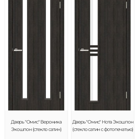
Дверь "Омис" Вероника
Дверь "Омис" Нота Экошпон
Экошпон (стекло сатин)
(стекло сатин с фотопечатью)