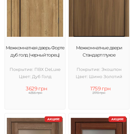
Межкомнатная дверь Форте
Межкомнатные двери
дуб голд (черный торец)
Стандарт глухое
Покрытие: ПВХ DeLuxe
Покрытие: Экошпон
Цвет: Дуб Голд
Цвет: Шимо Золотий
3629 грн
1759 грн
4356 грн
2170 грн
АКЦИЯ!
АКЦИЯ!