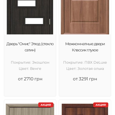
Дверь "Омис" Этюд (стекло
Межкомнатные двери
сатин)
Классик глухое
Покрытие: Экошпон
Покрытие: ПВХ DeLuxe
Цвет: Венге
Цвет: Золотая ольха
от 2710 грн
от 3291 грн
АКЦИЯ!
АКЦИЯ!