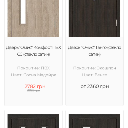
Дверь "Омис" Комфорт ПВХ
Дверь "Омис" Танго (стекло
СС (стекло сатин)
сатин)
Покрытие: ПВХ
Покрытие: Экошпон
Цвет: Cосна Мадейра
Цвет: Венге
2782 грн
от 2360 грн
3025 грн