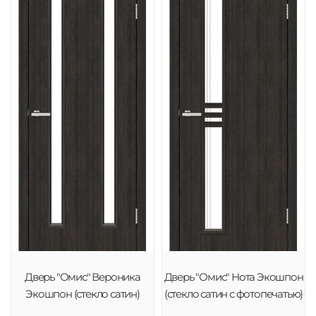
Дверь "Омис" Вероника
Дверь "Омис" Нота Экошпон
Экошпон (стекло сатин)
(стекло сатин с фотопечатью)