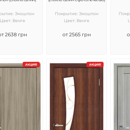
рытие: Экошпон
Покрытие: Экошпон
Покр
Цвет: Венге
Цвет: Венге
от 2638 грн
от 2565 грн
о
АКЦИЯ!
АКЦИЯ!