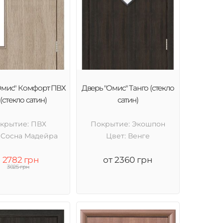
Омис" Комфорт ПВХ
Дверь "Омис" Танго (стекло
(стекло сатин)
сатин)
крытие: ПВХ
Покрытие: Экошпон
 Cосна Мадейра
Цвет: Венге
2782 грн
от 2360 грн
3025 грн