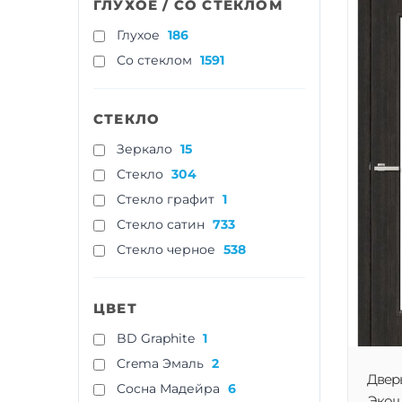
ГЛУХОЕ / СО СТЕКЛОМ
Глухое
186
Со стеклом
1591
СТЕКЛО
Зеркало
15
Стекло
304
Стекло графит
1
Стекло сатин
733
Стекло черное
538
ЦВЕТ
BD Graphite
1
Crema Эмаль
2
Двер
Cосна Мадейра
6
Экошп