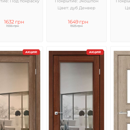
тие: Под покраску
Покрытие: Экошпон
Покры
Цвет: дуб Денвер
Цв
1632 грн
1649 грн
1936 грн
1925 грн
АКЦИЯ!
АКЦИЯ!