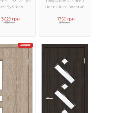
тие: ПВХ DeLuxe
Покрытие: Экошпон
ет: Дуб Голд
Цвет: Шимо Золотий
3629 грн
1759 грн
4356 грн
2170 грн
АКЦИЯ!