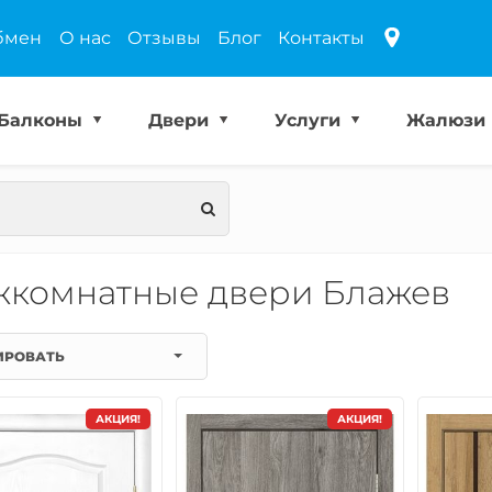
бмен
О нас
Отзывы
Блог
Контакты
Балконы
Двери
Услуги
Жалюзи
комнатные двери Блажев
ИРОВАТЬ
АКЦИЯ!
АКЦИЯ!