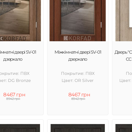
мнатні двері SV-01
Міжкімнатні двері SV-01
Дверь "
дзеркало
дзеркало
СС 
окрытие: ПВХ
Покрытие: ПВХ
По
ет: DG Bronze
Цвет: OR Silver
Цвет:
8467 грн
8467 грн
8942 грн
8942 грн