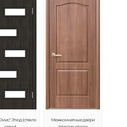
Омис" Этюд (стекло
Межкомнатные двери
сатин)
Классик глухое