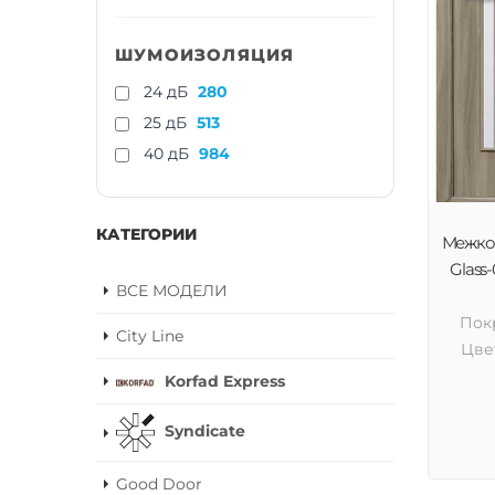
ШУМОИЗОЛЯЦИЯ
24 дБ
280
25 дБ
513
40 дБ
984
КАТЕГОРИИ
Межком
Glass-
ВСЕ МОДЕЛИ
Пок
City Line
Цве
Korfad Express
Syndicate
Good Door