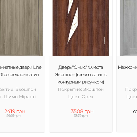
натные двери Line
Дверь "Омис" Фиеста
Межкомн
01 со стеклом сатин
Экошпон (стекло сатин с
контурным рисунком)
рытие: Экошпон
Покрытие: Экошпон
Покр
т: Шимо Міранті
Цвет: Орех
Цвет
2419 грн
3508 грн
о
2905 грн
3872 грн