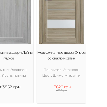
атные двери Лейла
Межкомнатные двери Флора
глухое
со стеклом сатин
ытие: Экошпон
Покрытие: Экошпон
: Ясень патина
Цвет: Шимо Миранти
т 3852 грн
3629 грн
4235 грн