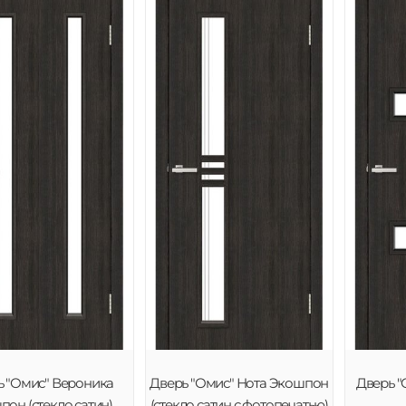
ь "Омис" Вероника
Дверь "Омис" Нота Экошпон
Дверь "
он (стекло сатин)
(стекло сатин с фотопечатью)