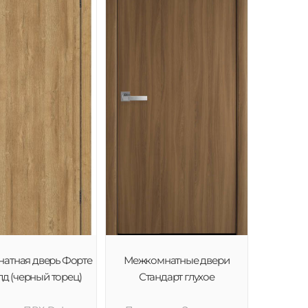
атная дверь Форте
Межкомнатные двери
лд (черный торец)
Стандарт глухое