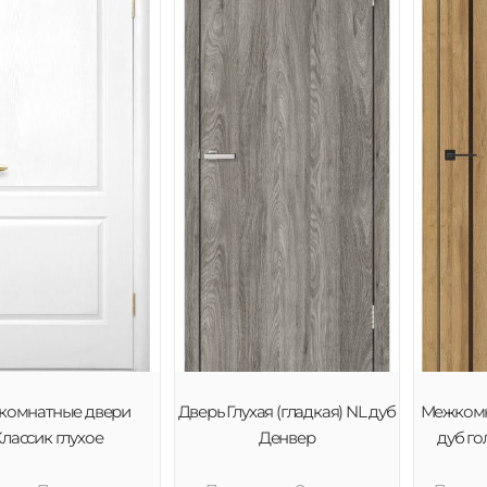
комнатные двери
Дверь Глухая (гладкая) NL дуб
Межкомн
лассик глухое
Денвер
дуб го