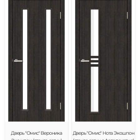
Дверь "Омис" Вероника
Дверь "Омис" Нота Экошпон