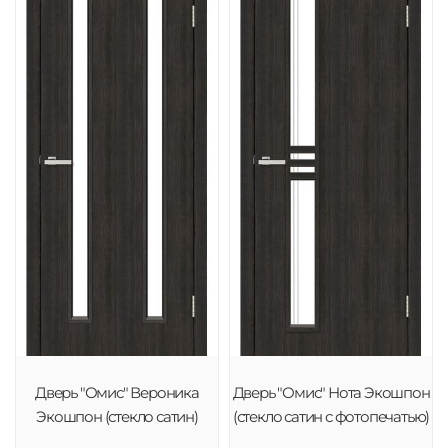
Дверь "Омис" Вероника
Дверь "Омис" Нота Экошпон
Экошпон (стекло сатин)
(стекло сатин с фотопечатью)