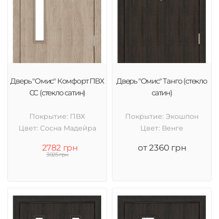
Дверь "Омис" Комфорт ПВХ
Дверь "Омис" Танго (стекло
СС (стекло сатин)
сатин)
Покрытие: ПВХ
Покрытие: Экошпон
Цвет: Cосна Мадейра
Цвет: Венге
2782 грн
от 2360 грн
3025 грн