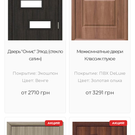
Дверь "Омис" Этюд (стекло
Межкомнатные двери
сатин)
Классик глухое
Покрытие: Экошпон
Покрытие: ПВХ DeLuxe
Цвет: Венге
Цвет: Золотая ольха
от 2710 грн
от 3291 грн
АКЦИЯ!
АКЦИЯ!