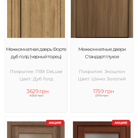
Межкомнатная дверь Форте
Межкомнатные двери
дуб голд (черный торец)
Стандарт глухое
Покрытие: ПВХ DeLuxe
Покрытие: Экошпон
Цвет: Дуб Голд
Цвет: Шимо Золотий
3629 грн
1759 грн
4356 грн
2170 грн
АКЦИЯ!
АКЦИЯ!