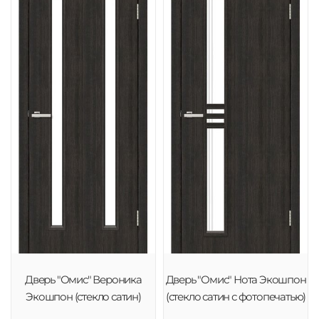
Дверь "Омис" Вероника
Дверь "Омис" Нота Экошпон
Экошпон (стекло сатин)
(стекло сатин с фотопечатью)