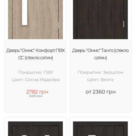
Дверь "Омис" Комфорт ПВХ
Дверь "Омис" Танго (стекло
СС (стекло сатин)
сатин)
Покрытие: ПВХ
Покрытие: Экошпон
Цвет: Cосна Мадейра
Цвет: Венге
2782 грн
от 2360 грн
3025 грн