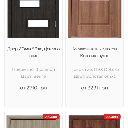
Дверь "Омис" Этюд (стекло
Межкомнатные двери
сатин)
Классик глухое
Покрытие: Экошпон
Покрытие: ПВХ DeLuxe
Цвет: Венге
Цвет: Золотая ольха
от 2710 грн
от 3291 грн
АКЦИЯ!
АКЦИЯ!