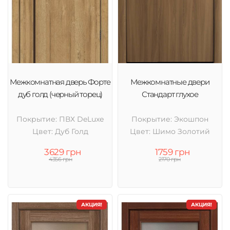
Межкомнатная дверь Форте
Межкомнатные двери
дуб голд (черный торец)
Стандарт глухое
Покрытие: ПВХ DeLuxe
Покрытие: Экошпон
Цвет: Дуб Голд
Цвет: Шимо Золотий
3629 грн
1759 грн
4356 грн
2170 грн
АКЦИЯ!
АКЦИЯ!