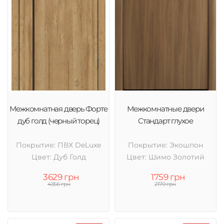
Межкомнатная дверь Форте
Межкомнатные двери
дуб голд (черный торец)
Стандарт глухое
Покрытие: ПВХ DeLuxe
Покрытие: Экошпон
Цвет: Дуб Голд
Цвет: Шимо Золотий
3629 грн
1759 грн
4356 грн
2170 грн