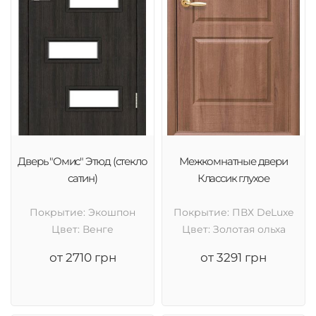
Дверь "Омис" Этюд (стекло
Межкомнатные двери
сатин)
Классик глухое
Покрытие: Экошпон
Покрытие: ПВХ DeLuxe
Цвет: Венге
Цвет: Золотая ольха
от 2710 грн
от 3291 грн