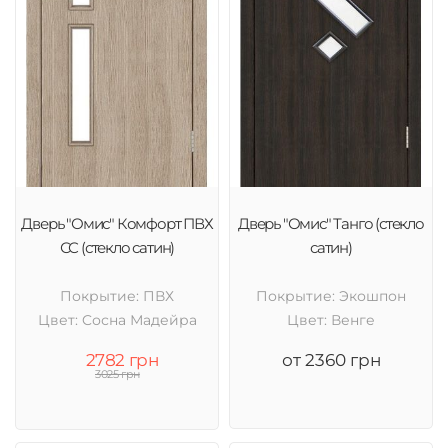
Дверь "Омис" Комфорт ПВХ
Дверь "Омис" Танго (стекло
СС (стекло сатин)
сатин)
Покрытие: ПВХ
Покрытие: Экошпон
Цвет: Cосна Мадейра
Цвет: Венге
2782 грн
от 2360 грн
3025 грн