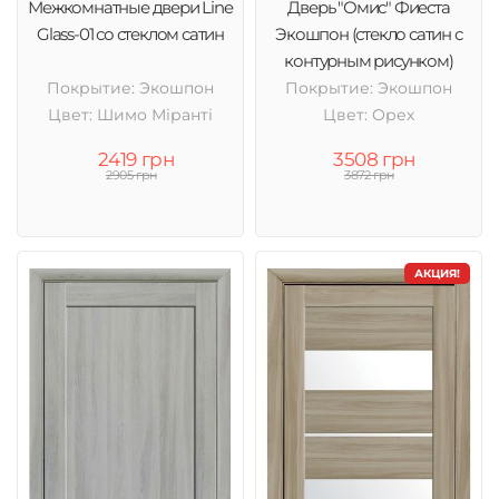
Межкомнатные двери Line
Дверь "Омис" Фиеста
Glass-01 со стеклом сатин
Экошпон (стекло сатин с
контурным рисунком)
Покрытие: Экошпон
Покрытие: Экошпон
Цвет: Шимо Міранті
Цвет: Орех
2419 грн
3508 грн
2905 грн
3872 грн
АКЦИЯ!