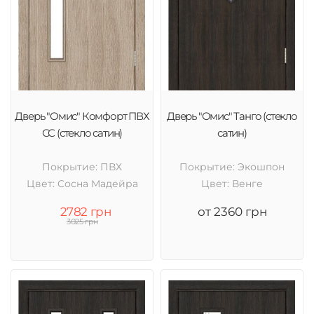
Дверь "Омис" Комфорт ПВХ
Дверь "Омис" Танго (стекло
СС (стекло сатин)
сатин)
Покрытие: ПВХ
Покрытие: Экошпон
Цвет: Cосна Мадейра
Цвет: Венге
2782 грн
от 2360 грн
3025 грн