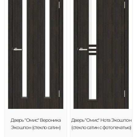
Дверь "Омис" Вероника
Дверь "Омис" Нота Экошпон
Экошпон (стекло сатин)
(стекло сатин с фотопечатью)