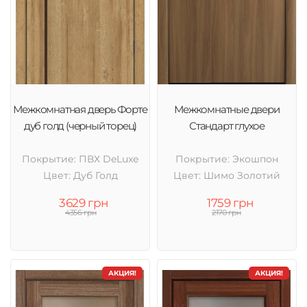
Межкомнатная дверь Форте
Межкомнатные двери
дуб голд (черный торец)
Стандарт глухое
Покрытие: ПВХ DeLuxe
Покрытие: Экошпон
Цвет: Дуб Голд
Цвет: Шимо Золотий
3629 грн
1759 грн
4356 грн
2170 грн
АКЦИЯ!
АКЦИЯ!