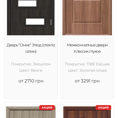
Дверь "Омис" Этюд (стекло
Межкомнатные двери
сатин)
Классик глухое
Покрытие: Экошпон
Покрытие: ПВХ DeLuxe
Цвет: Венге
Цвет: Золотая ольха
от 2710 грн
от 3291 грн
АКЦИЯ!
АКЦИЯ!