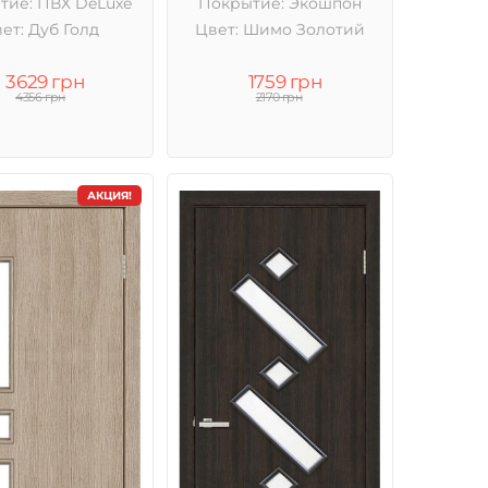
тие: ПВХ DeLuxe
Покрытие: Экошпон
ет: Дуб Голд
Цвет: Шимо Золотий
3629 грн
1759 грн
4356 грн
2170 грн
АКЦИЯ!