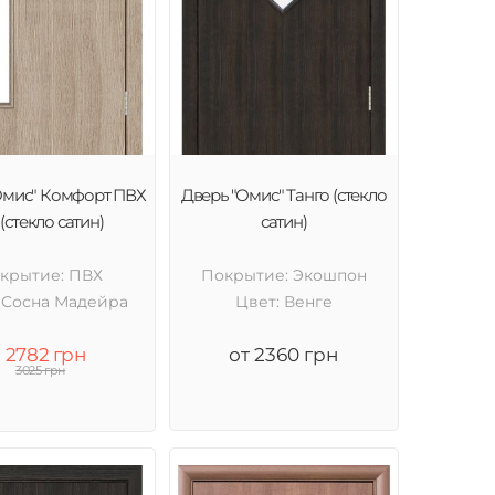
Омис" Комфорт ПВХ
Дверь "Омис" Танго (стекло
(стекло сатин)
сатин)
крытие: ПВХ
Покрытие: Экошпон
 Cосна Мадейра
Цвет: Венге
2782 грн
от 2360 грн
3025 грн