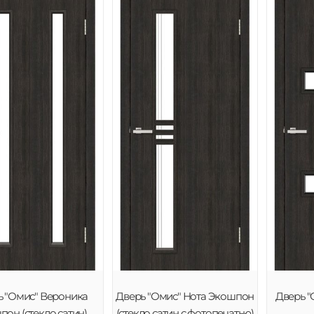
ь "Омис" Вероника
Дверь "Омис" Нота Экошпон
Дверь "
он (стекло сатин)
(стекло сатин с фотопечатью)