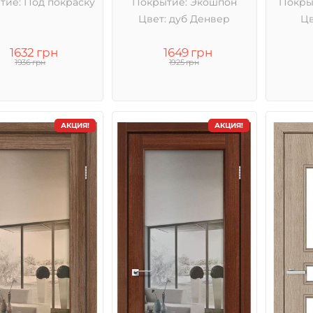
тие: Под покраску
Покрытие: Экошпон
Покры
Цвет: дуб Денвер
Цв
1632 грн
1649 грн
1936 грн
1925 грн
АКЦИЯ!
АКЦИЯ!