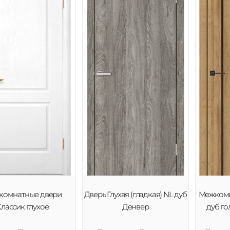
комнатные двери
Дверь Глухая (гладкая) NL дуб
Межкомн
лассик глухое
Денвер
дуб го