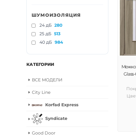
ШУМОИЗОЛЯЦИЯ
24 дБ
280
25 дБ
513
40 дБ
984
КАТЕГОРИИ
Межком
Glass-
ВСЕ МОДЕЛИ
Пок
City Line
Цве
Korfad Express
Syndicate
Good Door