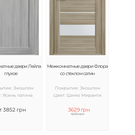
атные двери Лейла
Межкомнатные двери Флора
глухое
со стеклом сатин
ытие: Экошпон
Покрытие: Экошпон
: Ясень патина
Цвет: Шимо Миранти
т 3852 грн
3629 грн
4235 грн