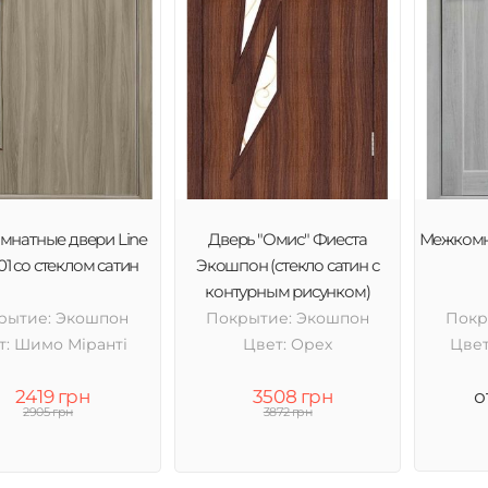
натные двери Line
Дверь "Омис" Фиеста
Межкомн
01 со стеклом сатин
Экошпон (стекло сатин с
контурным рисунком)
рытие: Экошпон
Покрытие: Экошпон
Покр
т: Шимо Міранті
Цвет: Орех
Цвет
2419 грн
3508 грн
о
2905 грн
3872 грн