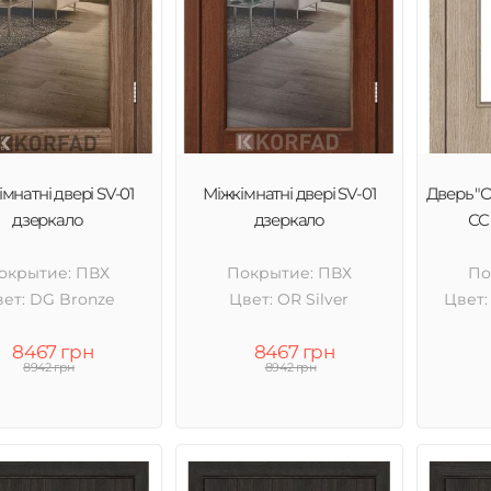
мнатні двері SV-01
Міжкімнатні двері SV-01
Дверь "
дзеркало
дзеркало
СС 
окрытие: ПВХ
Покрытие: ПВХ
По
ет: DG Bronze
Цвет: OR Silver
Цвет:
8467 грн
8467 грн
8942 грн
8942 грн