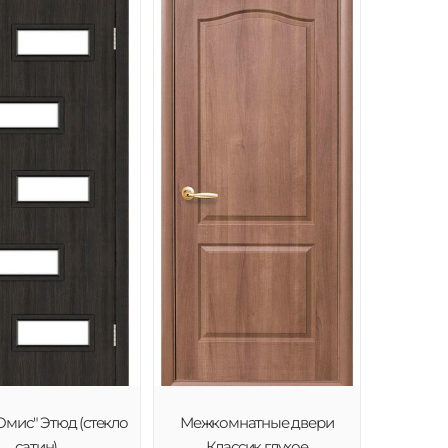
Омис" Этюд (стекло
Межкомнатные двери
сатин)
Классик глухое