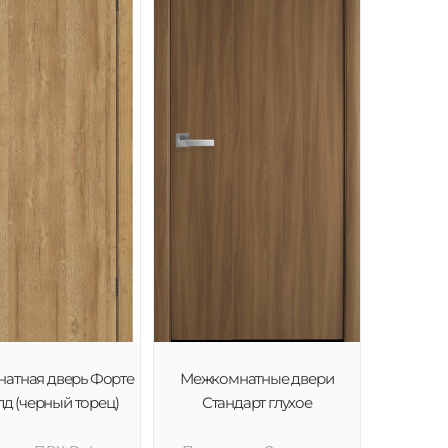
атная дверь Форте
Межкомнатные двери
лд (черный торец)
Стандарт глухое