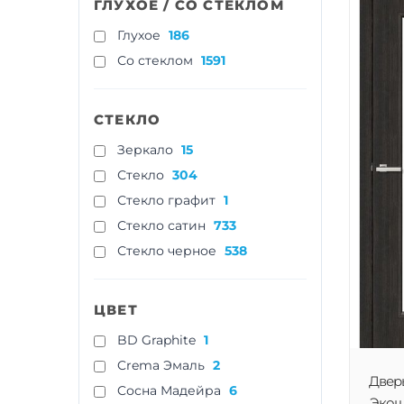
ГЛУХОЕ / СО СТЕКЛОМ
Глухое
186
Со стеклом
1591
СТЕКЛО
Зеркало
15
Стекло
304
Стекло графит
1
Стекло сатин
733
Стекло черное
538
ЦВЕТ
BD Graphite
1
Crema Эмаль
2
Двер
Cосна Мадейра
6
Экошп