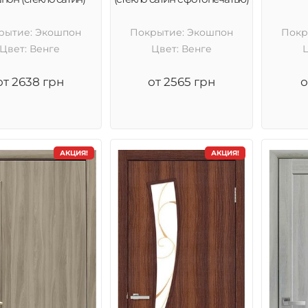
рытие: Экошпон
Покрытие: Экошпон
Покр
Цвет: Венге
Цвет: Венге
от 2638 грн
от 2565 грн
о
АКЦИЯ!
АКЦИЯ!