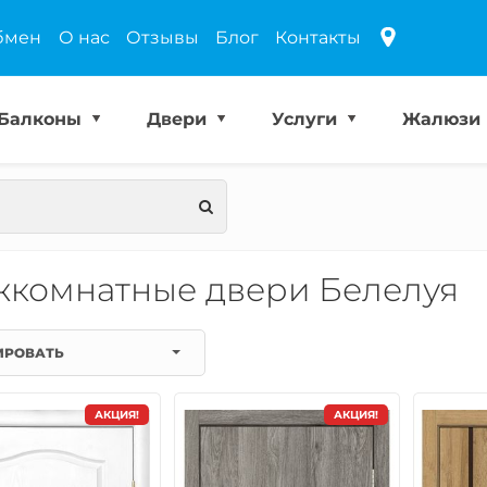
бмен
О нас
Отзывы
Блог
Контакты
Балконы
Двери
Услуги
Жалюзи
комнатные двери Белелуя
ИРОВАТЬ
АКЦИЯ!
АКЦИЯ!