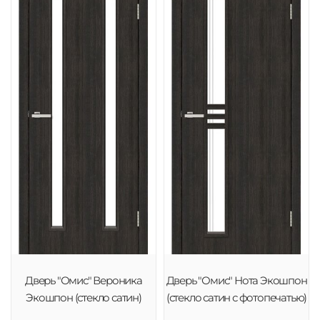
Дверь "Омис" Вероника
Дверь "Омис" Нота Экошпон
Экошпон (стекло сатин)
(стекло сатин с фотопечатью)