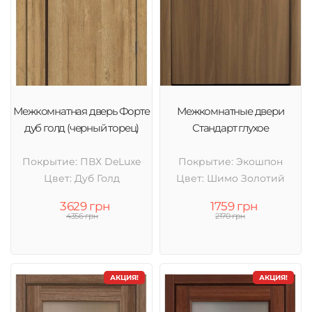
Межкомнатная дверь Форте
Межкомнатные двери
дуб голд (черный торец)
Стандарт глухое
Покрытие: ПВХ DeLuxe
Покрытие: Экошпон
Цвет: Дуб Голд
Цвет: Шимо Золотий
3629 грн
1759 грн
4356 грн
2170 грн
АКЦИЯ!
АКЦИЯ!