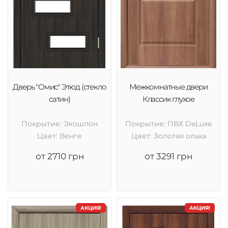
Дверь "Омис" Этюд (стекло
Межкомнатные двери
сатин)
Классик глухое
Покрытие: Экошпон
Покрытие: ПВХ DeLuxe
Цвет: Венге
Цвет: Золотая ольха
от 2710 грн
от 3291 грн
АКЦИЯ!
АКЦИЯ!