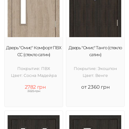
Дверь "Омис" Комфорт ПВХ
Дверь "Омис" Танго (стекло
СС (стекло сатин)
сатин)
Покрытие: ПВХ
Покрытие: Экошпон
Цвет: Cосна Мадейра
Цвет: Венге
2782 грн
от 2360 грн
3025 грн