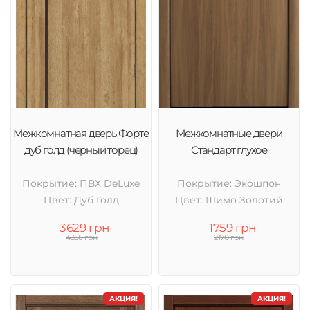
Межкомнатная дверь Форте
Межкомнатные двери
дуб голд (черный торец)
Стандарт глухое
Покрытие: ПВХ DeLuxe
Покрытие: Экошпон
Цвет: Дуб Голд
Цвет: Шимо Золотий
3629 грн
1759 грн
4356 грн
2170 грн
АКЦИЯ!
АКЦИЯ!