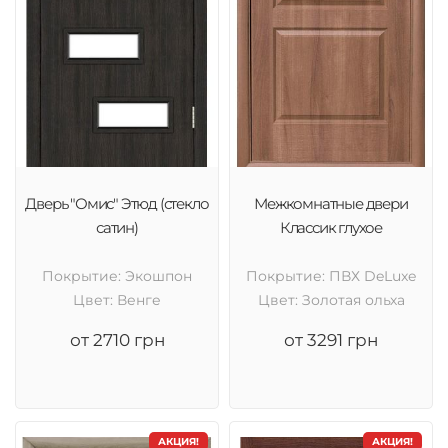
Дверь "Омис" Этюд (стекло
Межкомнатные двери
сатин)
Классик глухое
Покрытие: Экошпон
Покрытие: ПВХ DeLuxe
Цвет: Венге
Цвет: Золотая ольха
от 2710 грн
от 3291 грн
АКЦИЯ!
АКЦИЯ!