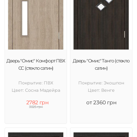
Дверь "Омис" Комфорт ПВХ
Дверь "Омис" Танго (стекло
СС (стекло сатин)
сатин)
Покрытие: ПВХ
Покрытие: Экошпон
Цвет: Cосна Мадейра
Цвет: Венге
2782 грн
от 2360 грн
3025 грн