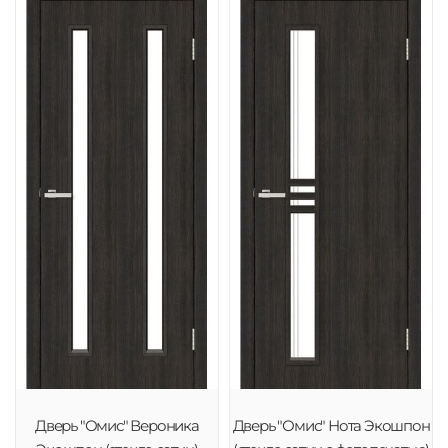
Дверь "Омис" Вероника
Дверь "Омис" Нота Экошпон