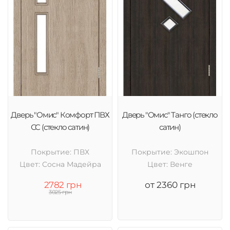
Дверь "Омис" Комфорт ПВХ
Дверь "Омис" Танго (стекло
СС (стекло сатин)
сатин)
Покрытие: ПВХ
Покрытие: Экошпон
Цвет: Cосна Мадейра
Цвет: Венге
2782 грн
от 2360 грн
3025 грн