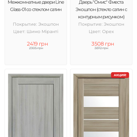
Межкомнатные двери Line
Дверь "Омис" Фиеста
Glass-01 со стеклом сатин
Экошпон (стекло сатин с
контурным рисунком)
Покрытие: Экошпон
Покрытие: Экошпон
Цвет: Шимо Міранті
Цвет: Орех
2419 грн
3508 грн
2905 грн
3872 грн
АКЦИЯ!