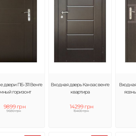
 двери ПБ-311 Венге
Входная дверь Канзас венге
Входная
мный горизонт
квартира
ясень
9899 грн
14299 грн
9680 грн
15400 грн