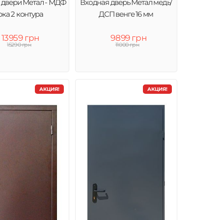
 двери Метал - МДФ
Входная дверь Метал медь/
ка 2 контура
ДСП венге 16 мм
13959 грн
9899 грн
15290 грн
11000 грн
АКЦИЯ!
АКЦИЯ!