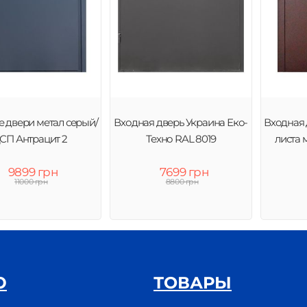
 двери метал серый/
Входная дверь Украина Еко-
Входная 
СП Антрацит 2
Техно RAL 8019
листа 
9899 грн
7699 грн
11000 грн
8800 грн
Ю
ТОВАРЫ