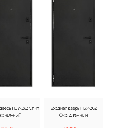
дверь ПБУ-262 Спил
Входная дверь ПБУ-262
коньячный
Оксид темный