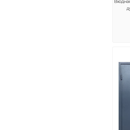
Входная
д