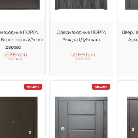
и входные ПОРТА
Двери входные ПОРТА
Двери 
1 Венге темный/белое
Эскада 1 Дуб шато
Ари
дерево
12099 грн
12099 грн
13200 грн
13200 грн
АКЦИЯ!
АКЦИЯ!