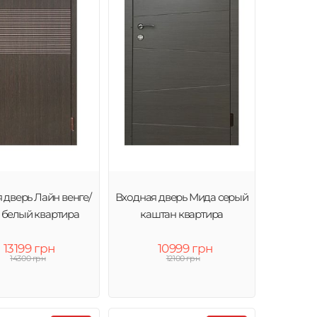
 дверь Лайн венге/
Входная дверь Мида серый
 белый квартира
каштан квартира
13199 грн
10999 грн
14300 грн
12100 грн