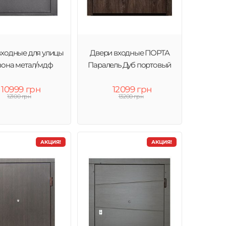
входные для улицы
Двери входные ПОРТА
зона метал/мдф
Паралель Дуб портовый
10999 грн
12099 грн
12100 грн
13200 грн
АКЦИЯ!
АКЦИЯ!