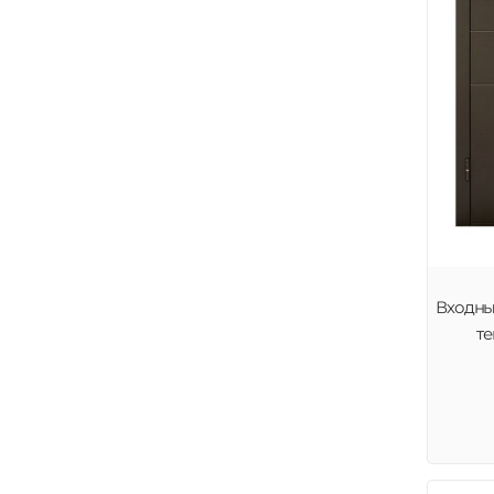
Входные
те