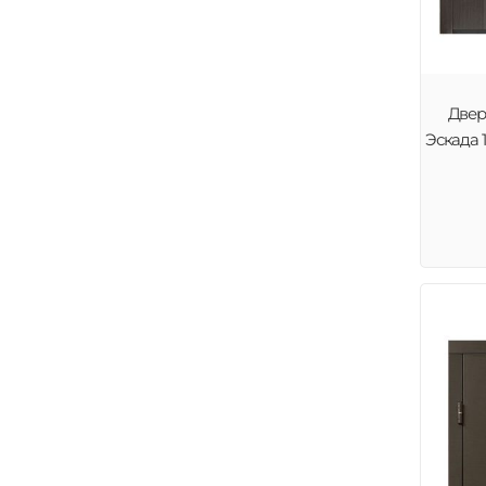
Двер
Эскада 