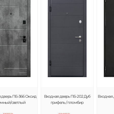
 дверь ПБ-366 Оксид
Входная дверь ПБ-202 Дуб
Входная 
емный/светлый
грифель / пломбир