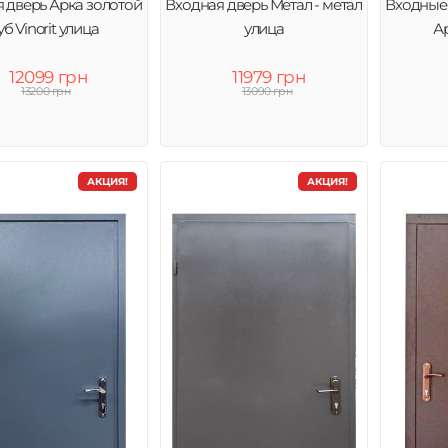
 дверь Арка золотой
Входная дверь Метал - метал
Входные
уб Vinorit улица
улица
Ар
12099 грн
11979 грн
13200 грн
13090 грн
АКЦИЯ!
АКЦИЯ!