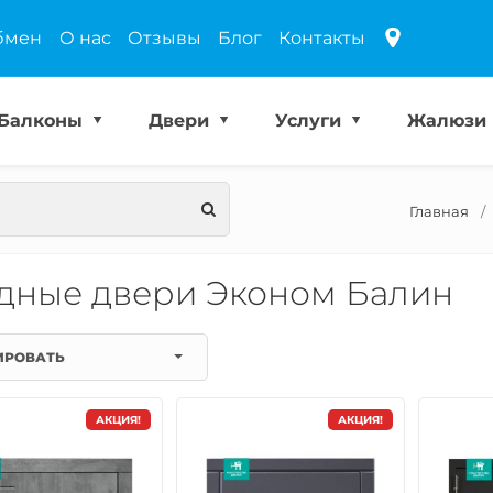
бмен
О нас
Отзывы
Блог
Контакты
Балконы
Двери
Услуги
Жалюзи
Главная
дные двери Эконом Балин
ИРОВАТЬ
АКЦИЯ!
АКЦИЯ!