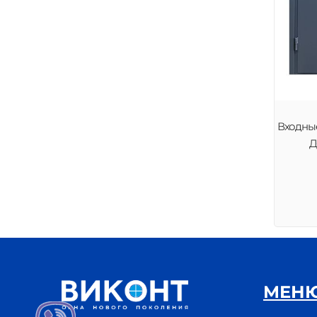
Входные
Д
МЕН