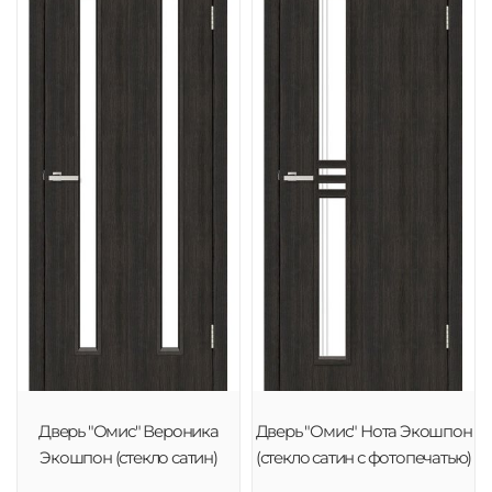
Дверь "Омис" Вероника
Дверь "Омис" Нота Экошпон
Экошпон (стекло сатин)
(стекло сатин с фотопечатью)