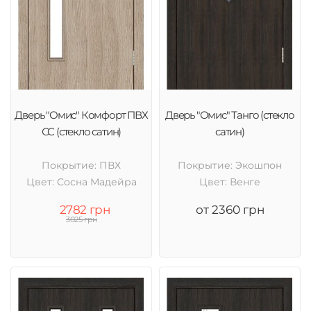
Дверь "Омис" Комфорт ПВХ
Дверь "Омис" Танго (стекло
СС (стекло сатин)
сатин)
Покрытие: ПВХ
Покрытие: Экошпон
Цвет: Cосна Мадейра
Цвет: Венге
2782 грн
от 2360 грн
3025 грн