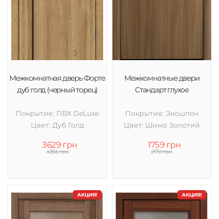
Межкомнатная дверь Форте
Межкомнатные двери
дуб голд (черный торец)
Стандарт глухое
Покрытие: ПВХ DeLuxe
Покрытие: Экошпон
Цвет: Дуб Голд
Цвет: Шимо Золотий
3629 грн
1759 грн
4356 грн
2170 грн
АКЦИЯ!
АКЦИЯ!