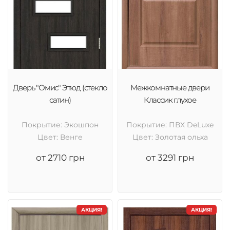
Дверь "Омис" Этюд (стекло
Межкомнатные двери
сатин)
Классик глухое
Покрытие: Экошпон
Покрытие: ПВХ DeLuxe
Цвет: Венге
Цвет: Золотая ольха
от 2710 грн
от 3291 грн
АКЦИЯ!
АКЦИЯ!