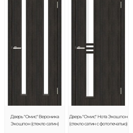
Дверь "Омис" Вероника
Дверь "Омис" Нота Экошпон
Экошпон (стекло сатин)
(стекло сатин с фотопечатью)