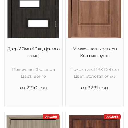
Дверь "Омис" Этюд (стекло
Межкомнатные двери
сатин)
Классик глухое
Покрытие: Экошпон
Покрытие: ПВХ DeLuxe
Цвет: Венге
Цвет: Золотая ольха
от 2710 грн
от 3291 грн
АКЦИЯ!
АКЦИЯ!