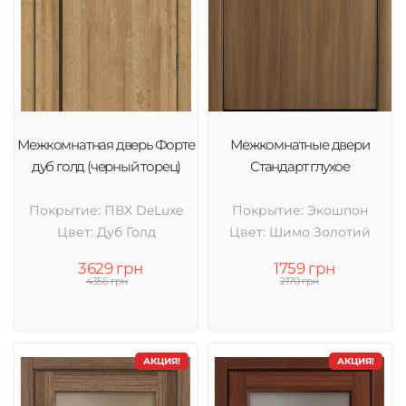
Межкомнатная дверь Форте
Межкомнатные двери
дуб голд (черный торец)
Стандарт глухое
Покрытие: ПВХ DeLuxe
Покрытие: Экошпон
Цвет: Дуб Голд
Цвет: Шимо Золотий
3629 грн
1759 грн
4356 грн
2170 грн
АКЦИЯ!
АКЦИЯ!