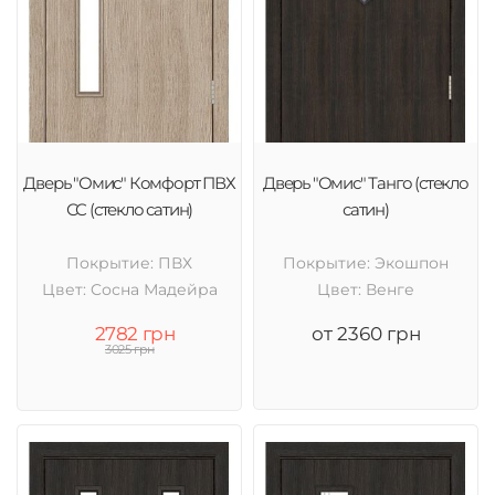
Дверь "Омис" Комфорт ПВХ
Дверь "Омис" Танго (стекло
СС (стекло сатин)
сатин)
Покрытие: ПВХ
Покрытие: Экошпон
Цвет: Cосна Мадейра
Цвет: Венге
2782 грн
от 2360 грн
3025 грн