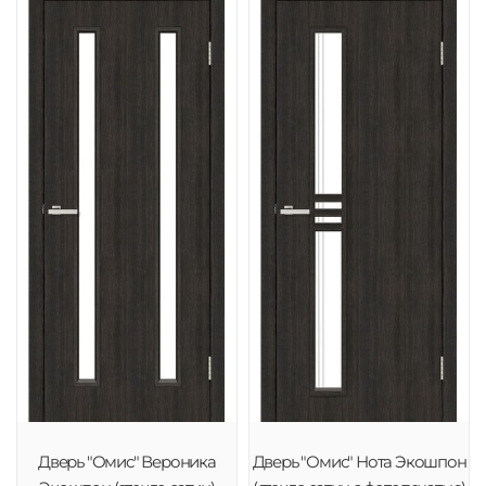
Дверь "Омис" Вероника
Дверь "Омис" Нота Экошпон