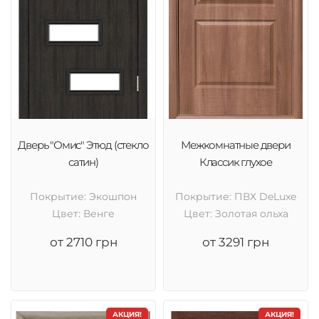
Дверь "Омис" Этюд (стекло
Межкомнатные двери
сатин)
Классик глухое
Покрытие: Экошпон
Покрытие: ПВХ DeLuxe
Цвет: Венге
Цвет: Золотая ольха
от 2710 грн
от 3291 грн
АКЦИЯ!
АКЦИЯ!