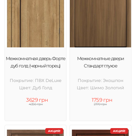
Межкомнатная дверь Форте
Межкомнатные двери
дуб голд (черный торец)
Стандарт глухое
Покрытие: ПВХ DeLuxe
Покрытие: Экошпон
Цвет: Дуб Голд
Цвет: Шимо Золотий
3629 грн
1759 грн
4356 грн
2170 грн
АКЦИЯ!
АКЦИЯ!