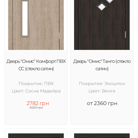
Дверь "Омис" Комфорт ПВХ
Дверь "Омис" Танго (стекло
СС (стекло сатин)
сатин)
Покрытие: ПВХ
Покрытие: Экошпон
Цвет: Cосна Мадейра
Цвет: Венге
2782 грн
от 2360 грн
3025 грн