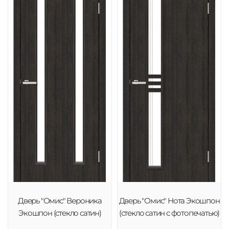
Дверь "Омис" Вероника
Дверь "Омис" Нота Экошпон
Экошпон (стекло сатин)
(стекло сатин с фотопечатью)