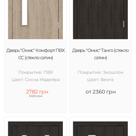
Дверь "Омис" Комфорт ПВХ
Дверь "Омис" Танго (стекло
СС (стекло сатин)
сатин)
Покрытие: ПВХ
Покрытие: Экошпон
Цвет: Cосна Мадейра
Цвет: Венге
2782 грн
от 2360 грн
3025 грн