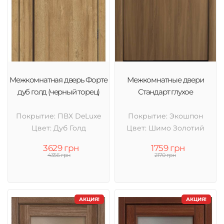
Межкомнатная дверь Форте
Межкомнатные двери
дуб голд (черный торец)
Стандарт глухое
Покрытие: ПВХ DeLuxe
Покрытие: Экошпон
Цвет: Дуб Голд
Цвет: Шимо Золотий
3629 грн
1759 грн
4356 грн
2170 грн
АКЦИЯ!
АКЦИЯ!