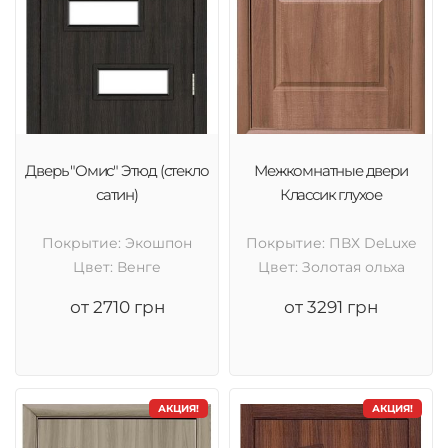
Дверь "Омис" Этюд (стекло
Межкомнатные двери
сатин)
Классик глухое
Покрытие: Экошпон
Покрытие: ПВХ DeLuxe
Цвет: Венге
Цвет: Золотая ольха
от 2710 грн
от 3291 грн
АКЦИЯ!
АКЦИЯ!