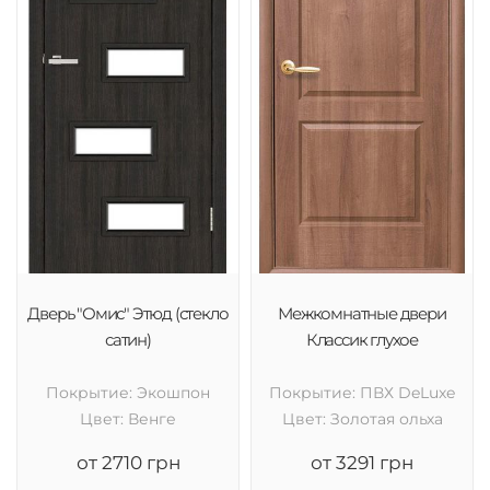
Дверь "Омис" Этюд (стекло
Межкомнатные двери
сатин)
Классик глухое
Покрытие: Экошпон
Покрытие: ПВХ DeLuxe
Цвет: Венге
Цвет: Золотая ольха
от 2710 грн
от 3291 грн