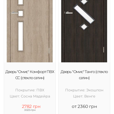
Дверь "Омис" Комфорт ПВХ
Дверь "Омис" Танго (стекло
СС (стекло сатин)
сатин)
Покрытие: ПВХ
Покрытие: Экошпон
Цвет: Cосна Мадейра
Цвет: Венге
2782 грн
от 2360 грн
3025 грн