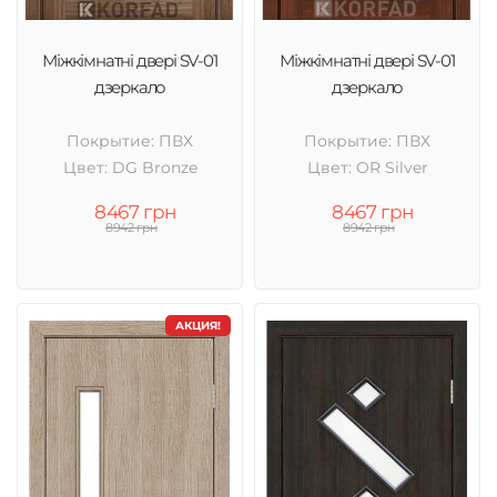
Міжкімнатні двері SV-01
Міжкімнатні двері SV-01
дзеркало
дзеркало
Покрытие: ПВХ
Покрытие: ПВХ
Цвет: DG Bronze
Цвет: OR Silver
8467 грн
8467 грн
8942 грн
8942 грн
АКЦИЯ!