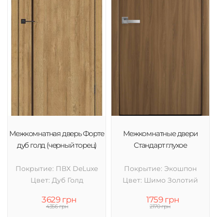
Межкомнатная дверь Форте
Межкомнатные двери
дуб голд (черный торец)
Стандарт глухое
Покрытие: ПВХ DeLuxe
Покрытие: Экошпон
Цвет: Дуб Голд
Цвет: Шимо Золотий
3629 грн
1759 грн
4356 грн
2170 грн