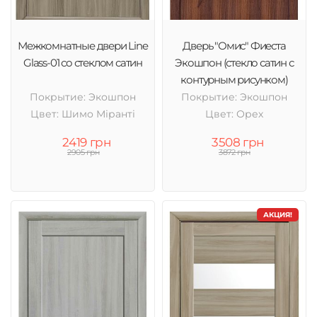
Межкомнатные двери Line
Дверь "Омис" Фиеста
Glass-01 со стеклом сатин
Экошпон (стекло сатин с
контурным рисунком)
Покрытие: Экошпон
Покрытие: Экошпон
Цвет: Шимо Міранті
Цвет: Орех
2419 грн
3508 грн
2905 грн
3872 грн
АКЦИЯ!