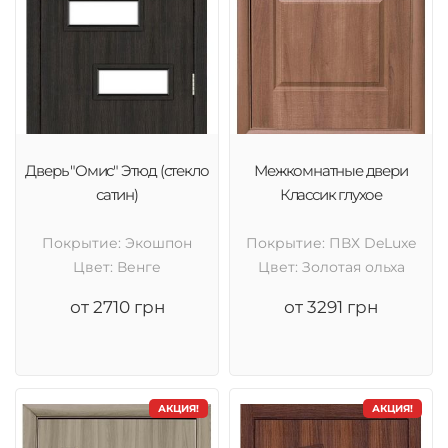
Дверь "Омис" Этюд (стекло
Межкомнатные двери
сатин)
Классик глухое
Покрытие: Экошпон
Покрытие: ПВХ DeLuxe
Цвет: Венге
Цвет: Золотая ольха
от 2710 грн
от 3291 грн
АКЦИЯ!
АКЦИЯ!