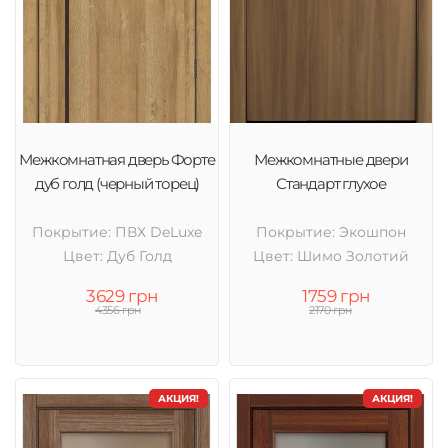
Межкомнатная дверь Форте
Межкомнатные двери
дуб голд (черный торец)
Стандарт глухое
Покрытие: ПВХ DeLuxe
Покрытие: Экошпон
Цвет: Дуб Голд
Цвет: Шимо Золотий
3629 грн
1759 грн
4356 грн
2170 грн
АКЦИЯ!
АКЦИЯ!