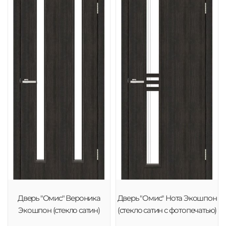
Дверь "Омис" Вероника
Дверь "Омис" Нота Экошпон
Экошпон (стекло сатин)
(стекло сатин с фотопечатью)