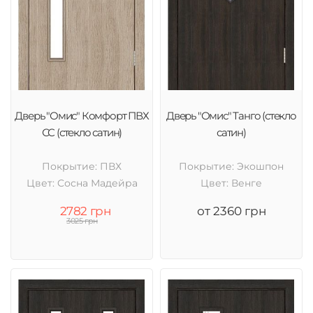
Дверь "Омис" Комфорт ПВХ
Дверь "Омис" Танго (стекло
СС (стекло сатин)
сатин)
Покрытие: ПВХ
Покрытие: Экошпон
Цвет: Cосна Мадейра
Цвет: Венге
2782 грн
от 2360 грн
3025 грн