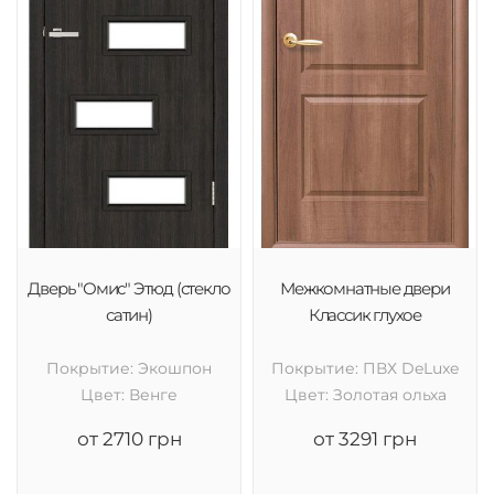
Дверь "Омис" Этюд (стекло
Межкомнатные двери
сатин)
Классик глухое
Покрытие: Экошпон
Покрытие: ПВХ DeLuxe
Цвет: Венге
Цвет: Золотая ольха
от 2710 грн
от 3291 грн