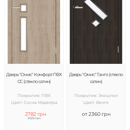
Дверь "Омис" Комфорт ПВХ
Дверь "Омис" Танго (стекло
СС (стекло сатин)
сатин)
Покрытие: ПВХ
Покрытие: Экошпон
Цвет: Cосна Мадейра
Цвет: Венге
2782 грн
от 2360 грн
3025 грн