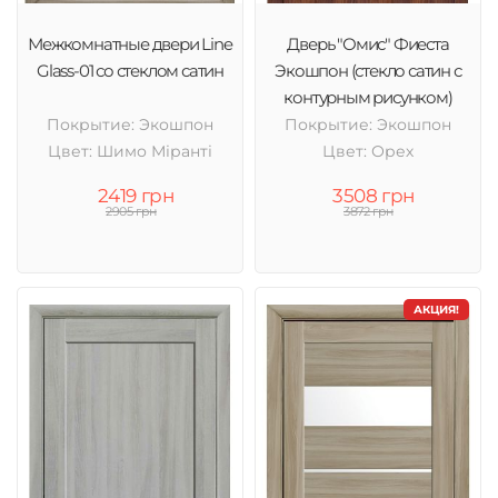
Межкомнатные двери Line
Дверь "Омис" Фиеста
Glass-01 со стеклом сатин
Экошпон (стекло сатин с
контурным рисунком)
Покрытие: Экошпон
Покрытие: Экошпон
Цвет: Шимо Міранті
Цвет: Орех
2419 грн
3508 грн
2905 грн
3872 грн
АКЦИЯ!