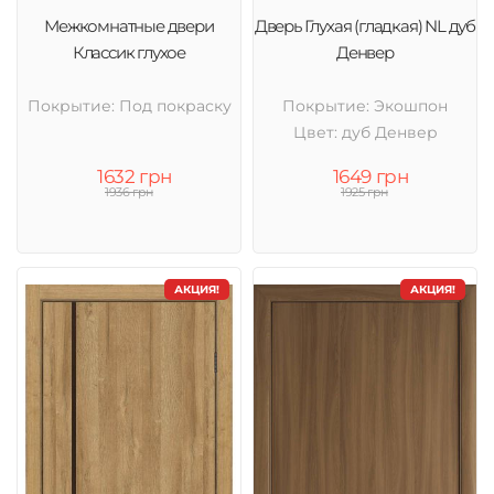
Межкомнатные двери
Дверь Глухая (гладкая) NL дуб
Классик глухое
Денвер
Покрытие: Под покраску
Покрытие: Экошпон
Цвет: дуб Денвер
1632 грн
1649 грн
1936 грн
1925 грн
АКЦИЯ!
АКЦИЯ!