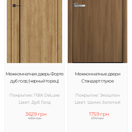
Межкомнатная дверь Форте
Межкомнатные двери
дуб голд (черный торец)
Стандарт глухое
Покрытие: ПВХ DeLuxe
Покрытие: Экошпон
Цвет: Дуб Голд
Цвет: Шимо Золотий
3629 грн
1759 грн
4356 грн
2170 грн