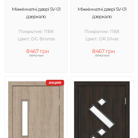
Міжкімнатні двері SV-01
Міжкімнатні двері SV-01
дзеркало
дзеркало
Покрытие: ПВХ
Покрытие: ПВХ
Цвет: DG Bronze
Цвет: OR Silver
8467 грн
8467 грн
8942 грн
8942 грн
АКЦИЯ!