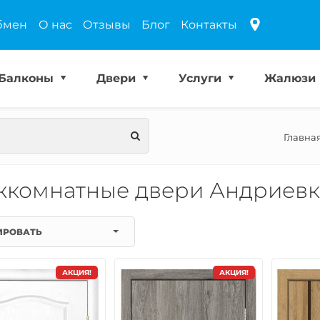
бмен
О нас
Отзывы
Блог
Контакты
Балконы
Двери
Услуги
Жалюзи
Главна
комнатные двери Андриевк
ИРОВАТЬ
АКЦИЯ!
АКЦИЯ!