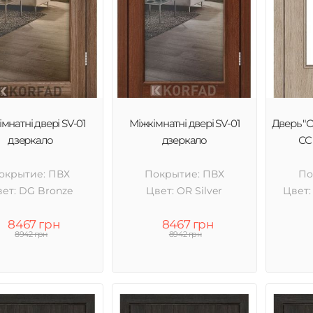
мнатні двері SV-01
Міжкімнатні двері SV-01
Дверь "
дзеркало
дзеркало
СС 
окрытие: ПВХ
Покрытие: ПВХ
По
ет: DG Bronze
Цвет: OR Silver
Цвет:
8467 грн
8467 грн
8942 грн
8942 грн