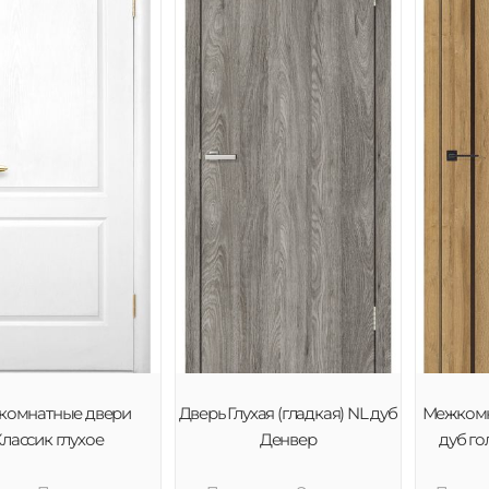
комнатные двери
Дверь Глухая (гладкая) NL дуб
Межкомн
лассик глухое
Денвер
дуб го