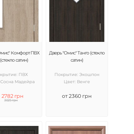
Омис" Комфорт ПВХ
Дверь "Омис" Танго (стекло
(стекло сатин)
сатин)
крытие: ПВХ
Покрытие: Экошпон
 Cосна Мадейра
Цвет: Венге
2782 грн
от 2360 грн
3025 грн