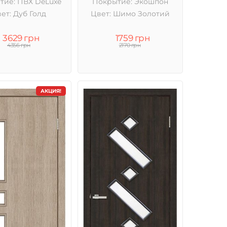
тие: ПВХ DeLuxe
Покрытие: Экошпон
ет: Дуб Голд
Цвет: Шимо Золотий
3629 грн
1759 грн
4356 грн
2170 грн
АКЦИЯ!