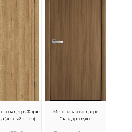
атная дверь Форте
Межкомнатные двери
лд (черный торец)
Стандарт глухое