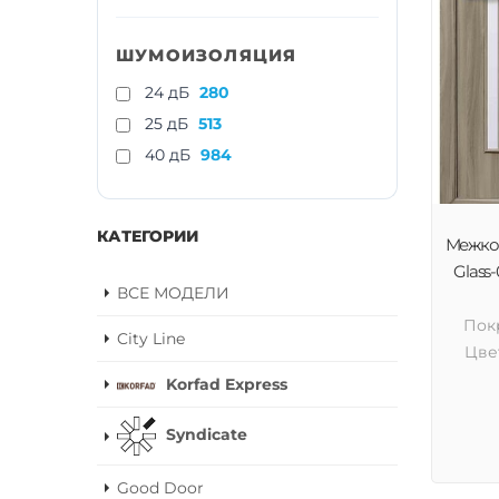
ШУМОИЗОЛЯЦИЯ
24 дБ
280
25 дБ
513
40 дБ
984
КАТЕГОРИИ
Межком
Glass-
ВСЕ МОДЕЛИ
Пок
City Line
Цве
Korfad Express
Syndicate
Good Door