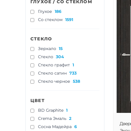
ГЛУХОЕ / СО СТЕКЛОМ
Глухое
186
Со стеклом
1591
СТЕКЛО
Зеркало
15
Стекло
304
Стекло графит
1
Стекло сатин
733
Стекло черное
538
ЦВЕТ
BD Graphite
1
Crema Эмаль
2
Двер
Cосна Мадейра
6
Экошп