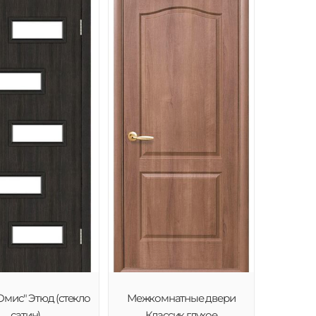
Омис" Этюд (стекло
Межкомнатные двери
сатин)
Классик глухое