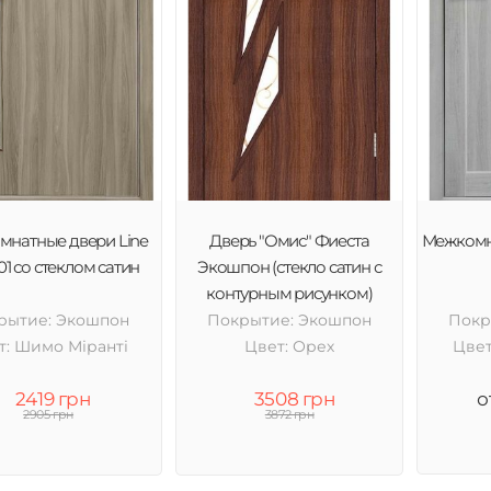
натные двери Line
Дверь "Омис" Фиеста
Межкомн
01 со стеклом сатин
Экошпон (стекло сатин с
контурным рисунком)
рытие: Экошпон
Покрытие: Экошпон
Покр
т: Шимо Міранті
Цвет: Орех
Цвет
2419 грн
3508 грн
о
2905 грн
3872 грн