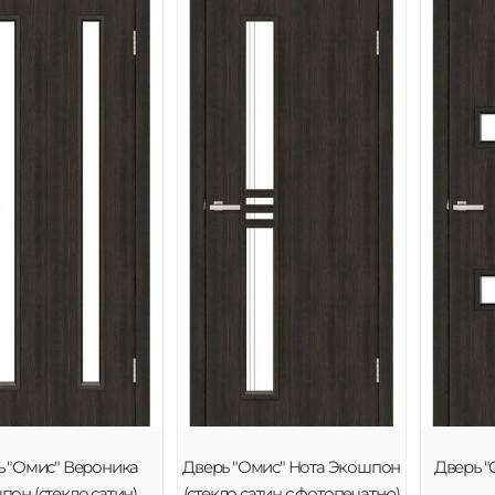
ь "Омис" Вероника
Дверь "Омис" Нота Экошпон
Дверь "
он (стекло сатин)
(стекло сатин с фотопечатью)