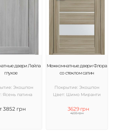
атные двери Лейла
Межкомнатные двери Флора
глухое
со стеклом сатин
ытие: Экошпон
Покрытие: Экошпон
: Ясень патина
Цвет: Шимо Миранти
т 3852 грн
3629 грн
4235 грн