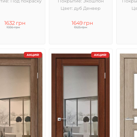
тие: Под покраску
Покрытие: Экошпон
Покры
Цвет: дуб Денвер
Цв
1632 грн
1649 грн
1936 грн
1925 грн
АКЦИЯ!
АКЦИЯ!