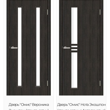
Дверь "Омис" Вероника
Дверь "Омис" Нота Экошпон