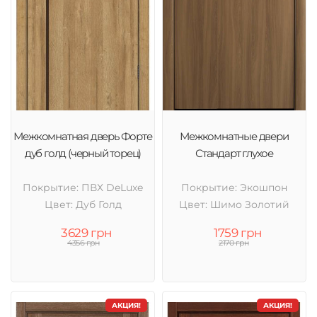
Межкомнатная дверь Форте
Межкомнатные двери
дуб голд (черный торец)
Стандарт глухое
Покрытие: ПВХ DeLuxe
Покрытие: Экошпон
Цвет: Дуб Голд
Цвет: Шимо Золотий
3629 грн
1759 грн
4356 грн
2170 грн
АКЦИЯ!
АКЦИЯ!