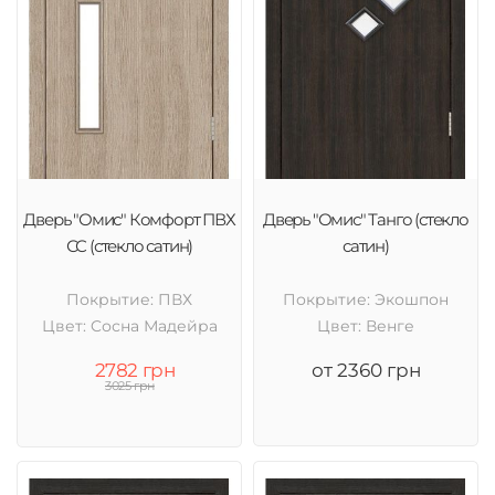
Дверь "Омис" Комфорт ПВХ
Дверь "Омис" Танго (стекло
СС (стекло сатин)
сатин)
Покрытие: ПВХ
Покрытие: Экошпон
Цвет: Cосна Мадейра
Цвет: Венге
2782 грн
от 2360 грн
3025 грн