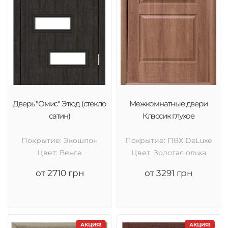
Дверь "Омис" Этюд (стекло
Межкомнатные двери
сатин)
Классик глухое
Покрытие: Экошпон
Покрытие: ПВХ DeLuxe
Цвет: Венге
Цвет: Золотая ольха
от 2710 грн
от 3291 грн
АКЦИЯ!
АКЦИЯ!