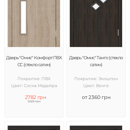
Дверь "Омис" Комфорт ПВХ
Дверь "Омис" Танго (стекло
СС (стекло сатин)
сатин)
Покрытие: ПВХ
Покрытие: Экошпон
Цвет: Cосна Мадейра
Цвет: Венге
2782 грн
от 2360 грн
3025 грн