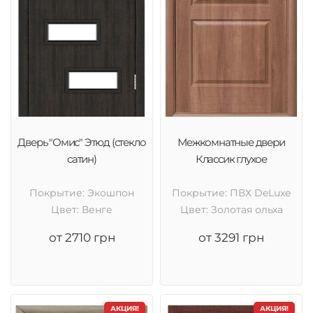
Дверь "Омис" Этюд (стекло
Межкомнатные двери
сатин)
Классик глухое
Покрытие: Экошпон
Покрытие: ПВХ DeLuxe
Цвет: Венге
Цвет: Золотая ольха
от 2710 грн
от 3291 грн
АКЦИЯ!
АКЦИЯ!