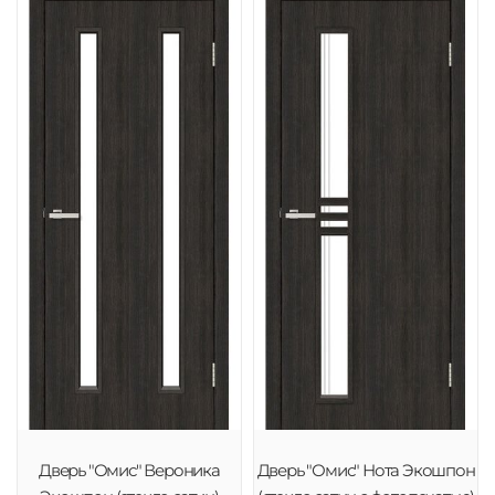
Дверь "Омис" Вероника
Дверь "Омис" Нота Экошпон