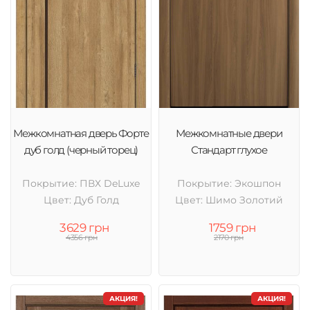
Межкомнатная дверь Форте
Межкомнатные двери
дуб голд (черный торец)
Стандарт глухое
Покрытие: ПВХ DeLuxe
Покрытие: Экошпон
Цвет: Дуб Голд
Цвет: Шимо Золотий
3629 грн
1759 грн
4356 грн
2170 грн
АКЦИЯ!
АКЦИЯ!