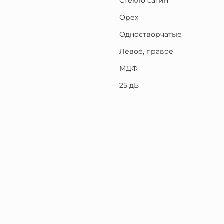
Стекло сатин
Орех
Одностворчатые
Левое, правое
МДФ
25 дБ