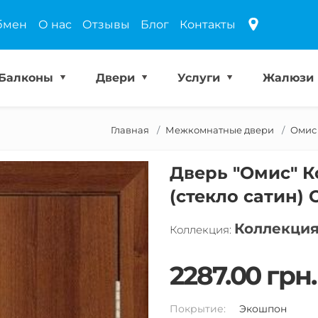
бмен
О нас
Отзывы
Блог
Контакты
Балконы
Двери
Услуги
Жалюзи
Главная
Межкомнатные двери
Омис
Дверь "Омис" 
(стекло сатин) 
Коллекци
Коллекция:
2287.00 грн.
Покрытие:
Экошпон