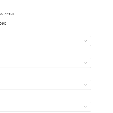
ом сатин
ри: