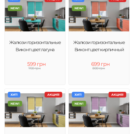
NEW!
NEW!
Жалюзи горизонтальные
Жалюзи горизонтальные
Виконт цвет лагуна
Виконт цвет кирпичный
599 грн
699 грн
700 грн
800 грн
ХИТ!
АКЦИЯ!
ХИТ!
АКЦИЯ!
NEW!
NEW!