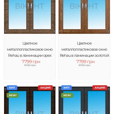
Цветное
Цветное
металлопластиковое окно
металлопластиковое окно
Rehau в ламинации орех
Rehau в ламинации золотой
7799 грн
7799 грн
дуб
8736 грн
8736 грн
ХИТ!
АКЦИЯ!
ХИТ!
АКЦИЯ!
NEW!
NEW!