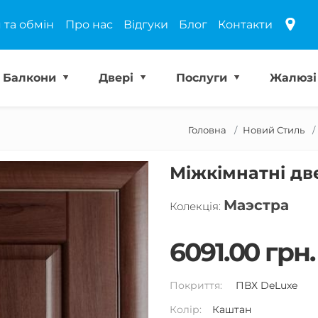
 та обмін
Про нас
Відгуки
Блог
Контакти
Балкони
Двері
Послуги
Жалюз
Головна
Новий Стиль
Міжкімнатні дв
Маэстра
Колекція:
6091.00 грн.
Покриття:
ПВХ DeLuxe
Колір:
Каштан