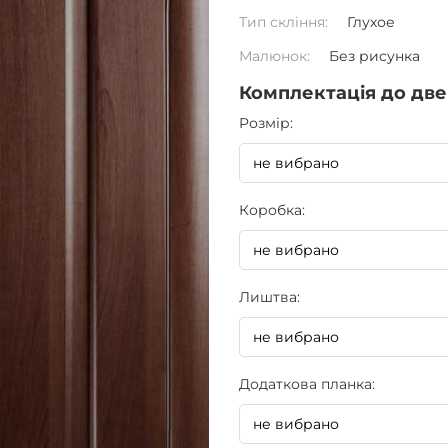
Тип скління:
Глухое
Малюнок:
Без рисунка
Комплектація до две
Pозмір:
Коробка:
Лиштва:
Додаткова планка: