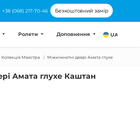
+38 (068) 217-70-46
Безкоштовний замір
і
Ролети
Доповнення
UA
Колекція Маестра
Міжкімнатні двері Амата глухе
ері Амата глухе Каштан