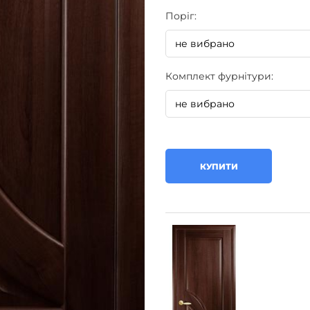
Поріг:
Комплект фурнітури:
КУПИТИ