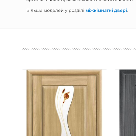
Більше моделей у розділі
міжкімнатні двері
.