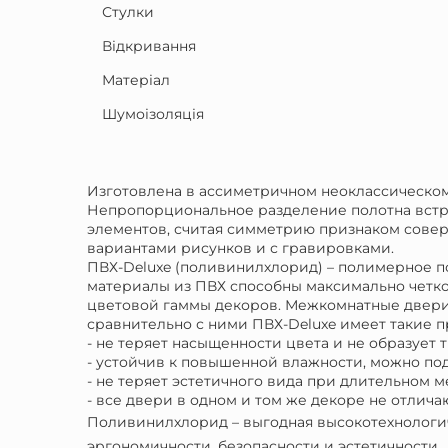
Стулки
Відкривання
Матеріал
Шумоізоляція
Изготовлена в ассиметричном неоклассическом
Непропорциональное разделение полотна встре
элементов, считая симметрию признаком соверш
вариантами рисунков и с гравировками.
ПВХ-Deluxe (поливинилхлорид) – полимерное по
материалы из ПВХ способны максимально четко
цветовой гаммы декоров. Межкомнатные двери в
сравнительно с ними ПВХ-Deluxe имеет такие 
- не теряет насыщенности цвета и не образует
- устойчив к повышенной влажности, можно подв
- не теряет эстетичного вида при длительном 
- все двери в одном и том же декоре не отличаю
Поливинилхлорид – выгодная высокотехнологи
эргономичности, безопасности и эстетичности