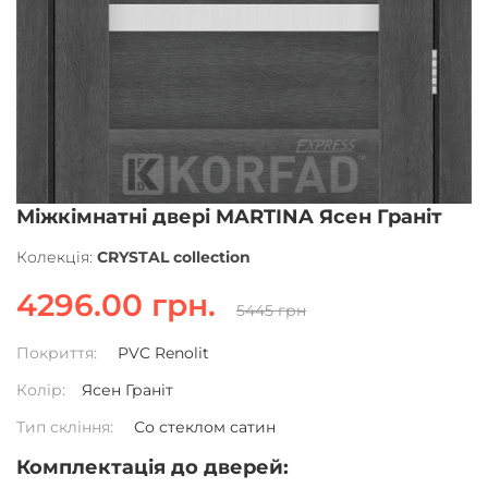
Міжкімнатні двері MARTINA Ясен Граніт
Колекція:
CRYSTAL collection
4296.00 грн.
5445 грн
Покриття:
PVC Renolit
Колір:
Ясен Граніт
Тип скління:
Со стеклом сатин
Комплектація до дверей: