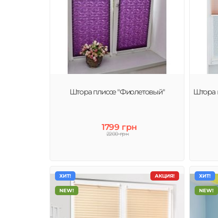
Штора плиссе "Фиолетовый"
Штора п
1799 грн
2200 грн
ХИТ!
АКЦИЯ!
ХИТ!
NEW!
NEW!