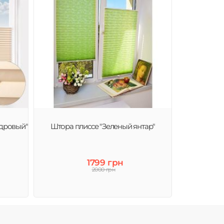
удровый"
Штора плиссе "Зеленый янтар"
1799 грн
2000 грн