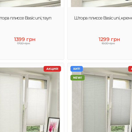
ора плиссе Basic uni, тауп
Штора плиссе Basic uni, кре
1399 грн
1299 грн
1700 грн
1600 грн
АКЦИЯ!
ХИТ!
NEW!