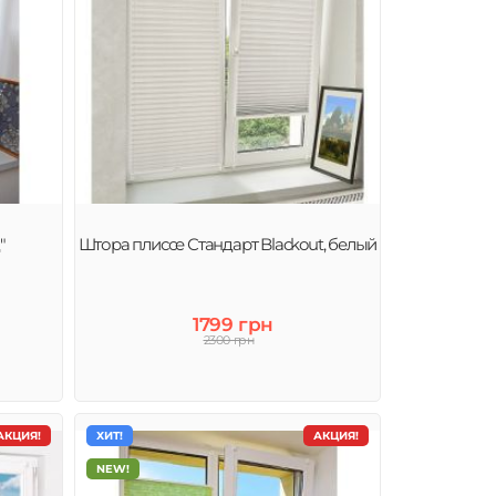
"
Штора плиссе Стандарт Blackout, белый
1799 грн
2300 грн
АКЦИЯ!
ХИТ!
АКЦИЯ!
NEW!