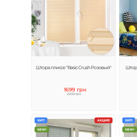
Штора плиссе "Basic Crush Розовый"
Штор
1699 грн
2000 грн
ХИТ!
АКЦИЯ!
ХИТ!
NEW!
NEW!