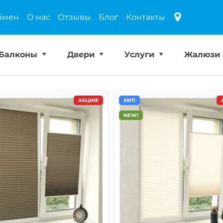
бмен
О нас
Отзывы
Блог
Контакты
Балконы
Двери
Услуги
Жалюзи
АКЦИЯ!
ХИТ!
NEW!