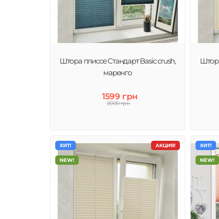
Штора плиссе Стандарт Basic crush,
Штора
маренго
1599 грн
2000 грн
ХИТ!
АКЦИЯ!
ХИТ!
NEW!
NEW!