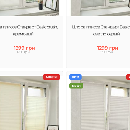
 плиссе Стандарт Basic crush,
Штора плиссе Стандарт Basic 
кремовый
светло серый
1399 грн
1299 грн
1700 грн
1700 грн
АКЦИЯ!
ХИТ!
NEW!