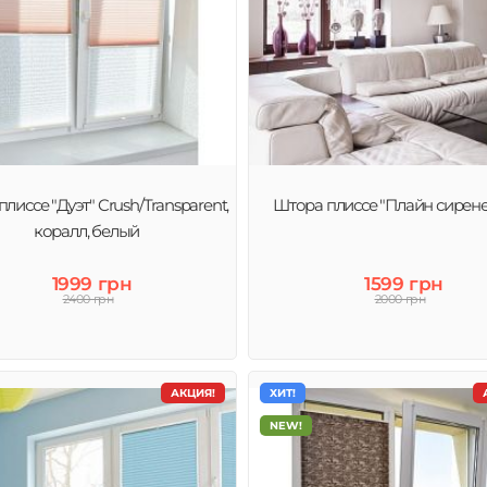
лиссе "Дуэт" Crush/Transparent,
Штора плиссе "Плайн сирен
коралл, белый
1999 грн
1599 грн
2400 грн
2000 грн
АКЦИЯ!
ХИТ!
NEW!