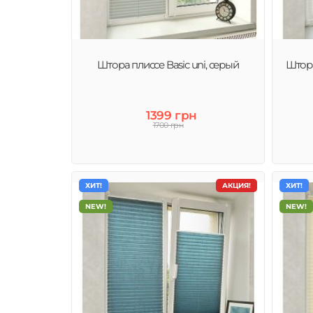
Штора плиссе Basic uni, серый
Штора
1399 грн
1700 грн
ХИТ!
АКЦИЯ!
ХИТ!
NEW!
NEW!