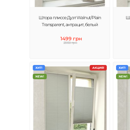
Штора плиссе Дуэт Walnut/Plain
Шт
Transparent, антрацит, белый
1499 грн
2000 грн
ХИТ!
АКЦИЯ!
ХИТ!
NEW!
NEW!