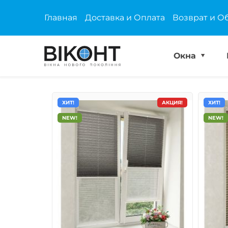
Главная
Доставка и Оплата
Возврат и О
Окна
ХИТ!
АКЦИЯ!
ХИТ!
NEW!
NEW!