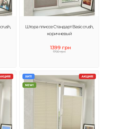
crush,
Штора плиссе Стандарт Basic crush,
коричневый
1399 грн
1700 грн
АКЦИЯ!
ХИТ!
АКЦИЯ!
NEW!