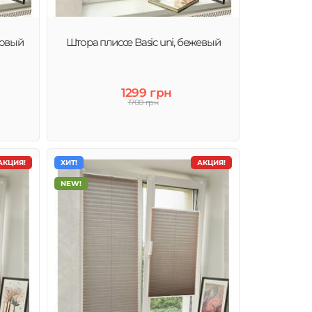
мовый
Штора плиссе Basic uni, бежевый
1299 грн
1700 грн
АКЦИЯ!
ХИТ!
АКЦИЯ!
NEW!