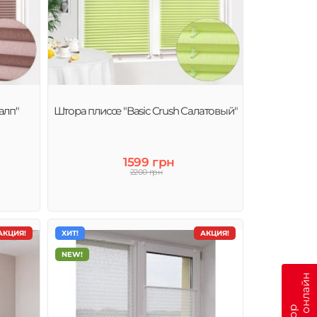
алп"
Штора плиссе "Basic Crush Салатовый"
1599 грн
2200 грн
АКЦИЯ!
ХИТ!
АКЦИЯ!
NEW!