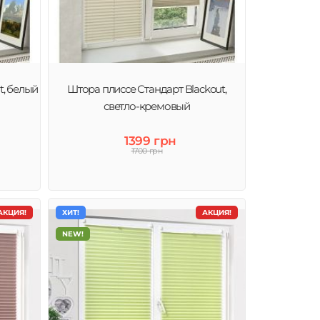
t, белый
Штора плиссе Стандарт Blackout,
светло-кремовый
1399 грн
1700 грн
АКЦИЯ!
ХИТ!
АКЦИЯ!
NEW!