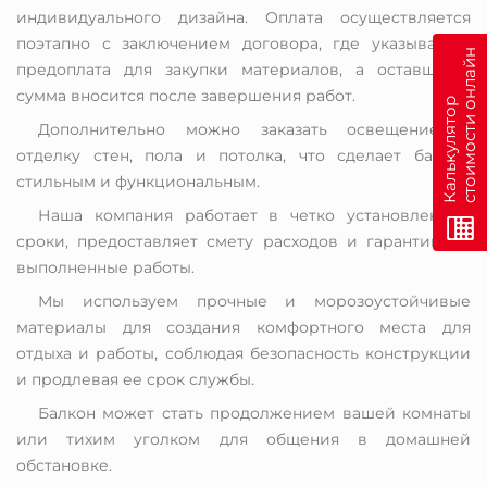
индивидуального дизайна. Оплата осуществляется
поэтапно с заключением договора, где указывается
н
предоплата для закупки материалов, а оставшаяся
сумма вносится после завершения работ.
К
а
л
ь
к
у
л
я
т
о
р
с
т
о
и
м
о
с
т
и
о
н
л
а
й
Дополнительно можно заказать освещение и
отделку стен, пола и потолка, что сделает балкон
стильным и функциональным.
Наша компания работает в четко установленные
сроки, предоставляет смету расходов и гарантию на
выполненные работы.
Мы используем прочные и морозоустойчивые
материалы для создания комфортного места для
отдыха и работы, соблюдая безопасность конструкции
и продлевая ее срок службы.
Балкон может стать продолжением вашей комнаты
или тихим уголком для общения в домашней
обстановке.