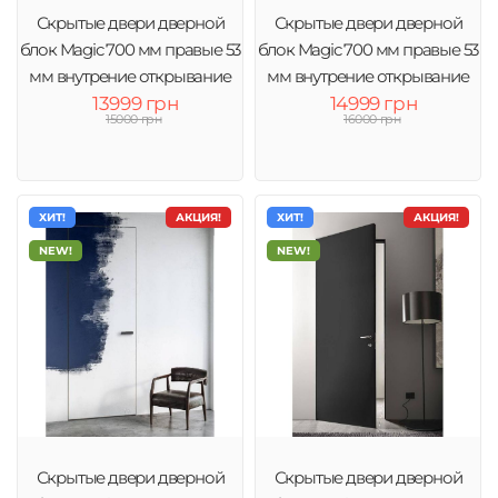
Скрытые двери дверной
Скрытые двери дверной
блок Magic 700 мм правые 53
блок Magic 700 мм правые 53
мм внутрение открывание
мм внутрение открывание
13999 грн
черный торец
14999 грн
15000 грн
16000 грн
ХИТ!
АКЦИЯ!
ХИТ!
АКЦИЯ!
NEW!
NEW!
Скрытые двери дверной
Скрытые двери дверной