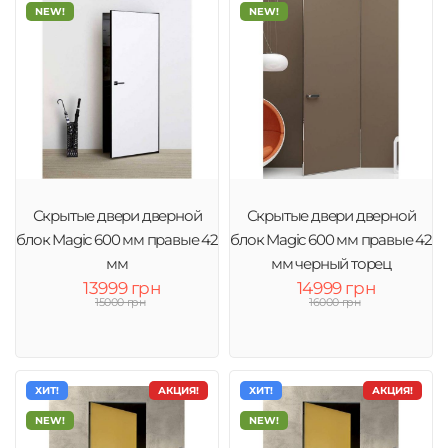
NEW!
NEW!
Скрытые двери дверной
Скрытые двери дверной
блок Magic 600 мм правые 42
блок Magic 600 мм правые 42
мм
мм черный торец
13999 грн
14999 грн
15000 грн
16000 грн
ХИТ!
АКЦИЯ!
ХИТ!
АКЦИЯ!
NEW!
NEW!