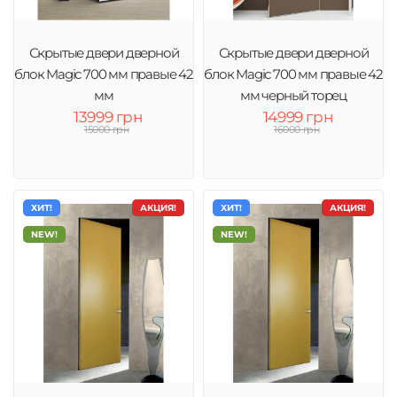
Скрытые двери дверной
Скрытые двери дверной
блок Magic 700 мм правые 42
блок Magic 700 мм правые 42
мм
мм черный торец
13999 грн
14999 грн
15000 грн
16000 грн
ХИТ!
АКЦИЯ!
ХИТ!
АКЦИЯ!
NEW!
NEW!