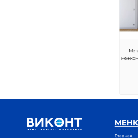
Мет
межком
МЕН
Главная