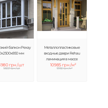
зкий балкон Рехау
Металлопластиковые
0х2500х850 мм
входные двери Rehau
ламинация в массе
3980 грн /шт
10985 грн /м²
58221 грн /шт
13182 грн /м²