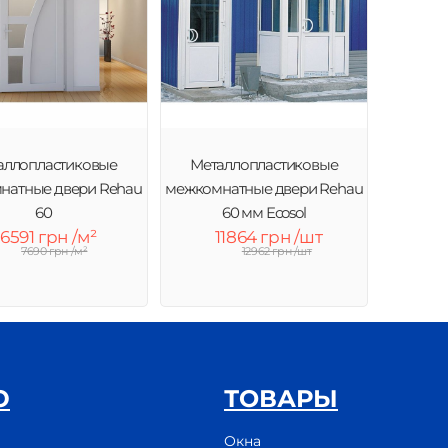
аллопластиковые
Металлопластиковые
натные двери Rehau
межкомнатные двери Rehau
60
60 мм Ecosol
6591 грн /м²
11864 грн /шт
7690 грн /м²
12962 грн /шт
Ю
ТОВАРЫ
Окна