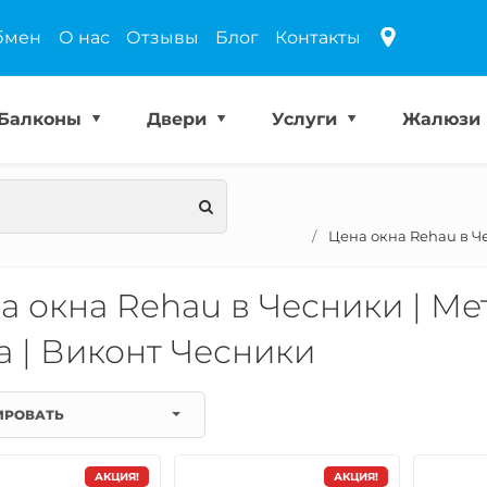
бмен
О нас
Отзывы
Блог
Контакты
Балконы
Двери
Услуги
Жалюзи
Цена окна Rehau в Ч
а окна Rehau в Чесники | М
а | Виконт Чесники
ИРОВАТЬ
АКЦИЯ!
АКЦИЯ!