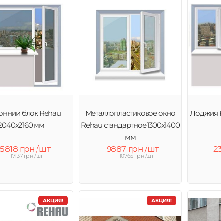
онний блок Rehau
Металлопластиковое окно
Лоджия 
2040x2160 мм
Rehau стандартное 1300x1400
мм
15818 грн /шт
9887 грн /шт
2
17137 грн /шт
10765 грн /шт
АКЦИЯ!
АКЦИЯ!