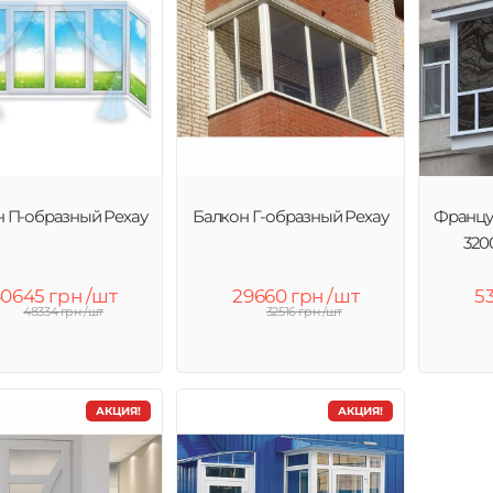
н П-образный Рехау
Балкон Г-образный Рехау
Францу
320
0645 грн /шт
29660 грн /шт
5
48334 грн /шт
32516 грн /шт
АКЦИЯ!
АКЦИЯ!