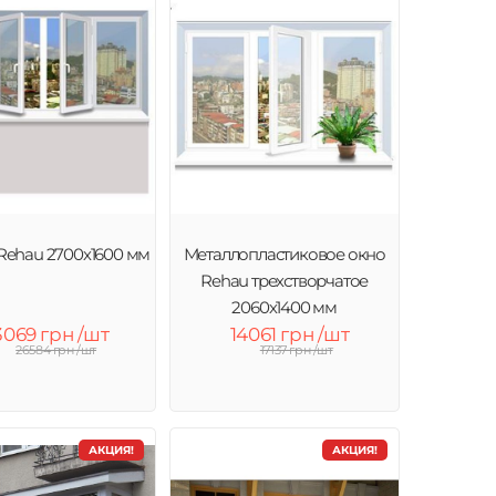
Rehau 2700х1600 мм
Металлопластиковое окно
Rehau трехстворчатое
2060х1400 мм
3069 грн /шт
14061 грн /шт
26584 грн /шт
17137 грн /шт
АКЦИЯ!
АКЦИЯ!