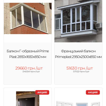
Балкон Г-образный Prime
Французький балкон
Plast 2850х1650х850 мм
Primeplast 2950х2500х850 мм
29660 грн /шт
51630 грн /шт
34054 грн /шт
57122 грн /шт
АКЦИЯ!
АКЦИЯ!