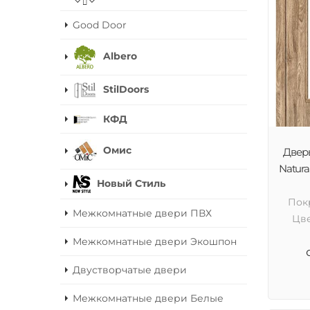
Good Door
Albero
StilDoors
КФД
Омис
Двер
Natura
Новый Стиль
Пок
Межкомнатные двери ПВХ
Цв
Межкомнатные двери Экошпон
Двустворчатые двери
Межкомнатные двери Белые