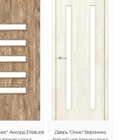
ис" Аккорд 3 Natural
Дверь "Омис" Вероника
 (стекло сатин)
Natural Look (стекло сатин)