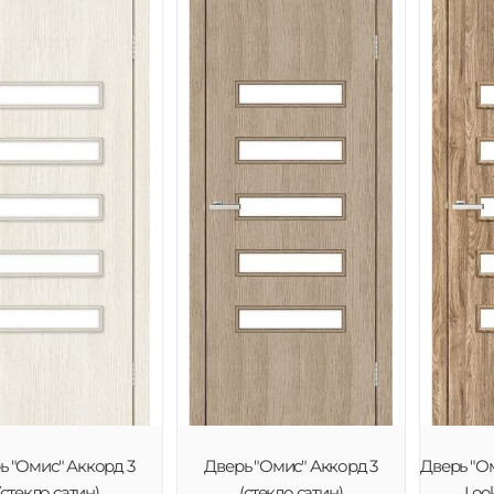
ь "Омис" Аккорд 3
Дверь "Омис" Аккорд 3
Дверь "Ом
(стекло сатин)
(стекло сатин)
Look