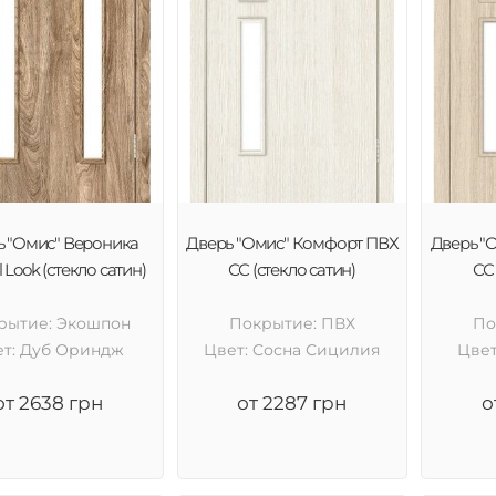
ь "Омис" Вероника
Дверь "Омис" Комфорт ПВХ
Дверь "
l Look (стекло сатин)
СС (стекло сатин)
СС 
рытие: Экошпон
Покрытие: ПВХ
По
ет: Дуб Ориндж
Цвет: Cосна Сицилия
Цвет
от 2638 грн
от 2287 грн
о