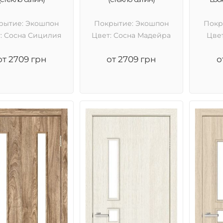
рытие: Экошпон
Покрытие: Экошпон
Покр
: Cосна Сицилия
Цвет: Cосна Мадейра
Цве
от 2709 грн
от 2709 грн
о