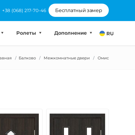
+38 (068) 217-70-46
Бесплатный замер
Ролеты
Дополнение
RU
лавная
Балково
Межкомнатные двери
Омис