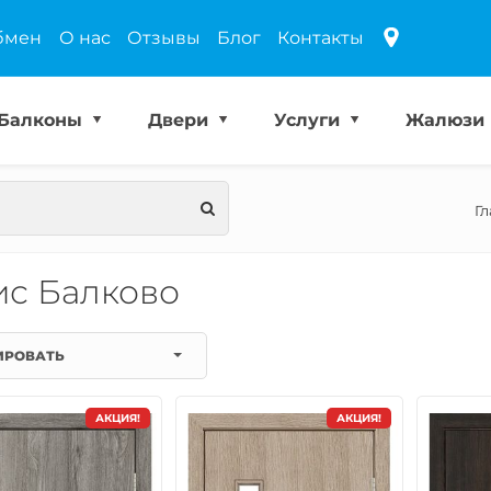
бмен
О нас
Отзывы
Блог
Контакты
Балконы
Двери
Услуги
Жалюзи
Г
с Балково
ИРОВАТЬ
АКЦИЯ!
АКЦИЯ!