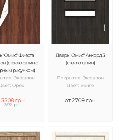
ь "Омис" Фиеста
Дверь "Омис" Аккорд 3
н (стекло сатин с
(стекло сатин)
урным рисунком)
ытие: Экошпон
Покрытие: Экошпон
Цвет: Орех
Цвет: Венге
3508 грн
от 2709 грн
3872 грн