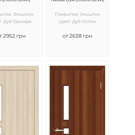
ытие: Экошпон
Покрытие: Экошпон
т: Дуб Ориндж
Цвет: Дуб Остин
т 2952 грн
от 2638 грн