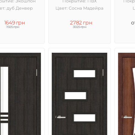
рытие: Экошпон
Покрытие: ПВХ
Покр
ет: дуб Денвер
Цвет: Cосна Мадейра
1649 грн
2782 грн
о
1925 грн
3025 грн