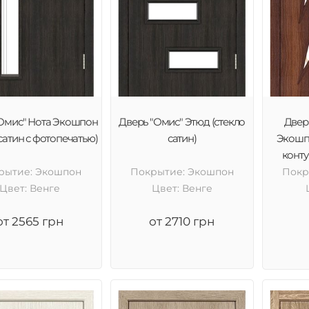
Омис" Нота Экошпон
Дверь "Омис" Этюд (стекло
Двер
 сатин с фотопечатью)
сатин)
Экошпо
конт
рытие: Экошпон
Покрытие: Экошпон
Покр
Цвет: Венге
Цвет: Венге
от 2565 грн
от 2710 грн