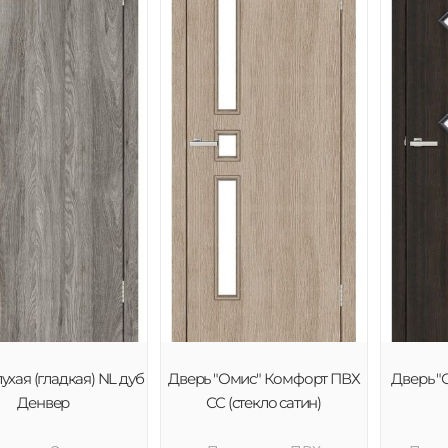
ухая (гладкая) NL дуб
Дверь "Омис" Комфорт ПВХ
Дверь "
Денвер
СС (стекло сатин)