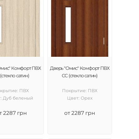
Омис" Комфорт ПВХ
Дверь "Омис" Комфорт ПВХ
(стекло сатин)
СС (стекло сатин)
крытие: ПВХ
Покрытие: ПВХ
: Дуб беленый
Цвет: Орех
т 2287 грн
от 2287 грн