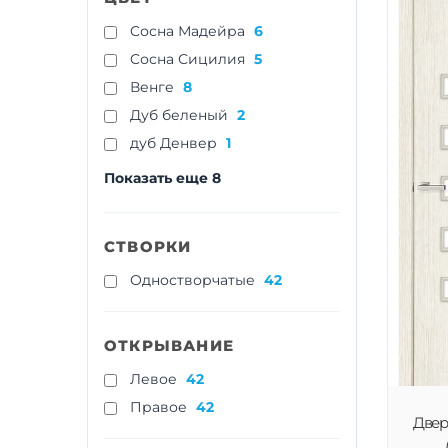
Cосна Мадейра
6
Cосна Сицилия
5
Венге
8
Дуб беленый
2
дуб Денвер
1
Показать еще 8
СТВОРКИ
Одностворчатые
42
ОТКРЫВАНИЕ
Левое
42
Правое
42
Двер