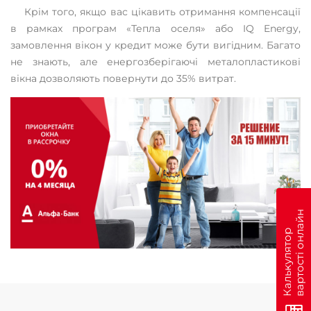
Крім того, якщо вас цікавить отримання компенсації
в рамках програм «Тепла оселя» або IQ Energy,
замовлення вікон у кредит може бути вигідним. Багато
не знають, але енергозберігаючі металопластикові
вікна дозволяють повернути до 35% витрат.
н
К
а
л
ь
к
у
л
я
т
о
р
в
а
р
т
о
с
т
і
о
н
л
а
й