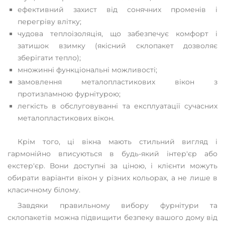
ефективний захист від сонячних променів і
перегріву влітку;
чудова теплоізоляція, що забезпечує комфорт і
затишок взимку (якісний склопакет дозволяє
зберігати тепло);
множинні функціональні можливості;
замовлення металопластикових вікон з
протизламною фурнітурою;
легкість в обслуговуванні та експлуатації сучасних
металопластикових вікон.
Крім того, ці вікна мають стильний вигляд і
гармонійно вписуються в будь-який інтер'єр або
екстер'єр. Вони доступні за ціною, і клієнти можуть
обирати варіанти вікон у різних кольорах, а не лише в
класичному білому.
Завдяки правильному вибору фурнітури та
склопакетів можна підвищити безпеку вашого дому від