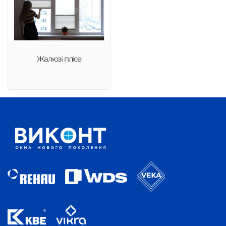
Жалюзі плісе