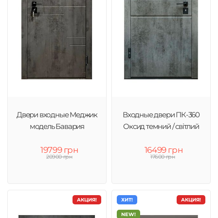
Двери входные Меджик
Входные двери ПК-360
модель Бавария
Оксид темний / світлий
19799 грн
16499 грн
20900 грн
17600 грн
АКЦИЯ!
ХИТ!
АКЦИЯ!
NEW!