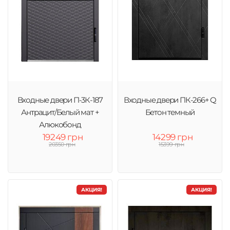
Входные двери П-3К-187
Входные двери ПК-266+ Q
Антрацит/Белый мат +
Бетон темный
Алюкобонд
19249 грн
14299 грн
20350 грн
15399 грн
АКЦИЯ!
АКЦИЯ!