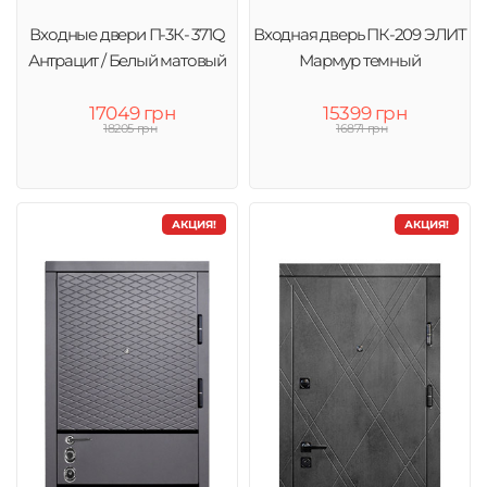
Входные двери П-3К- 371Q
Входная дверь ПК-209 ЭЛИТ
Антрацит / Белый матовый
Мармур темный
17049 грн
15399 грн
18205 грн
16871 грн
АКЦИЯ!
АКЦИЯ!