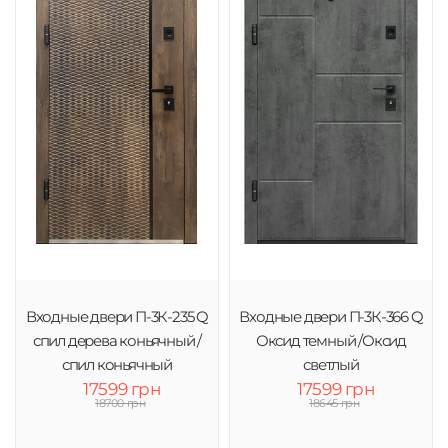
Входные двери П-3К-235 Q
Входные двери П-3К-366 Q
спил дерева коньячный /
Оксид темный /Оксид
спил коньячный
светлый
17599 грн
17599 грн
18700 грн
18645 грн