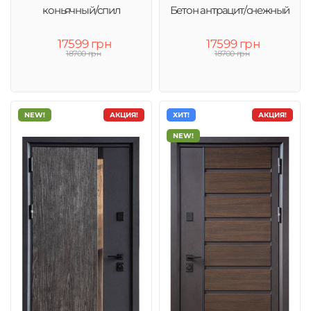
коньячный/спил
Бетон антрацит/снежный
17599 грн
17599 грн
18700 грн
18700 грн
NEW!
АКЦИЯ!
ХИТ!
АКЦИЯ!
NEW!