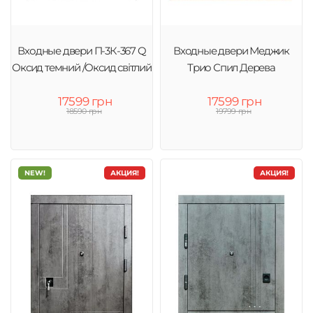
Входные двери П-3К-367 Q
Входные двери Меджик
Оксид темний /Оксид світлий
Трио Спил Дерева
17599 грн
17599 грн
18590 грн
19799 грн
NEW!
АКЦИЯ!
АКЦИЯ!