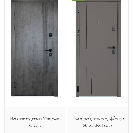
Входные двери Меджик
Входная дверь мдф/мдф
Стелс
Элиас 531.1 софт