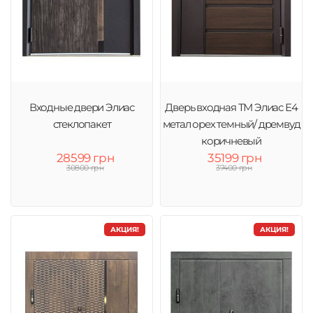
Входные двери Элиас
Дверь входная ТМ Элиас Е4
стеклопакет
метал орех темный/ дремвуд
коричневый
28599 грн
35199 грн
30800 грн
37400 грн
АКЦИЯ!
АКЦИЯ!