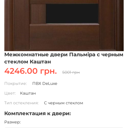
Межкомнатные двери Пальміра с черным
стеклом Каштан
4246.00 грн.
5001 грн
Покрытие:
ПВХ DeLuxe
Цвет:
Каштан
Тип остекления:
С черным стеклом
Комплектация к двери:
Pазмер: