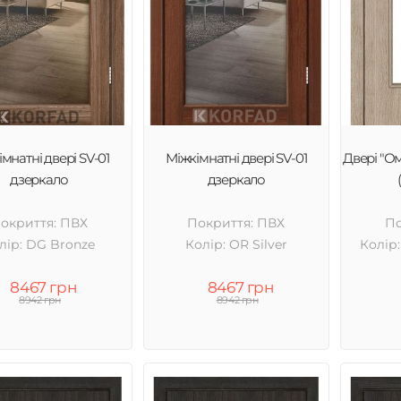
мнатні двері SV-01
Міжкімнатні двері SV-01
Двері "О
дзеркало
дзеркало
окриття: ПВХ
Покриття: ПВХ
По
лір: DG Bronze
Колір: OR Silver
Колір
8467 грн
8467 грн
8942 грн
8942 грн