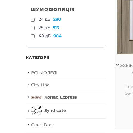
ШУМОІЗОЛЯЦІЯ
24 дБ
280
25 дБ
513
40 дБ
984
КАТЕГОРІЇ
Міжкімна
ВСІ МОДЕЛІ
City Line
Пок
Колі
Korfad Express
Syndicate
Good Door