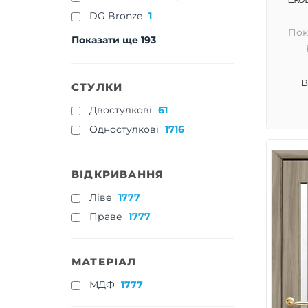
DG Bronze
1
Пок
Показати ще 193
в
СТУЛКИ
Двостулкові
61
Одностулкові
1716
ВІДКРИВАННЯ
Ліве
1777
Праве
1777
МАТЕРІАЛ
МДФ
1777