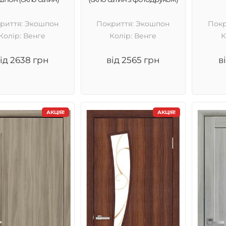
риття: Экошпон
Покриття: Экошпон
Покр
Колір: Венге
Колір: Венге
К
ід 2638 грн
від 2565 грн
в
АКЦІЯ!
АКЦІЯ!