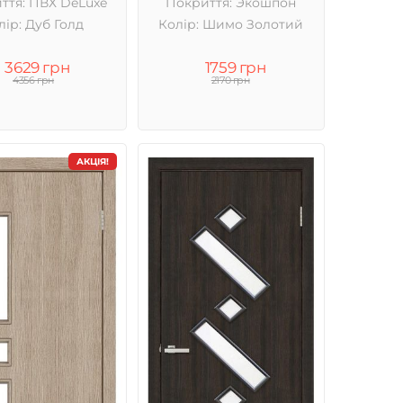
ття: ПВХ DeLuxe
Покриття: Экошпон
лір: Дуб Голд
Колір: Шимо Золотий
3629 грн
1759 грн
4356 грн
2170 грн
АКЦІЯ!