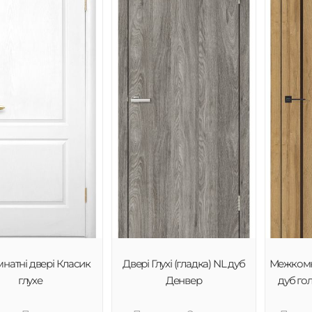
мнатні двері Класик
Двері Глухі (гладка) NL дуб
Межкомн
глухе
Денвер
дуб го