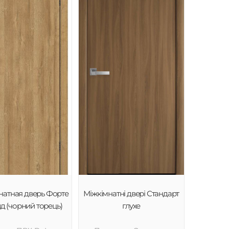
атная дверь Форте
Міжкімнатні двері Стандарт
лд (чорний торець)
глухе