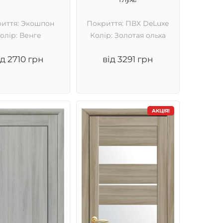
иття: Экошпон
Покриття: ПВХ DeLuxe
олір: Венге
Колір: Золотая ольха
ід 2710 грн
від 3291 грн
АКЦІЯ!