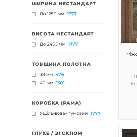
ШИРИНА НЕСТАНДАРТ
До 1250 мм
1777
ВИСОТА НЕСТАНДАРТ
До 2450 мм
1777
Міжкі
ТОВЩИНА ПОЛОТНА
38 мм
476
П
40 мм
1301
Ко
КОРОБКА (РАМА)
Ущільнювач гумовий
1777
ГЛУХЕ / ЗІ СКЛОМ