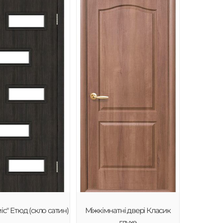
іс" Етюд (скло сатин)
Міжкімнатні двері Класик
глухе