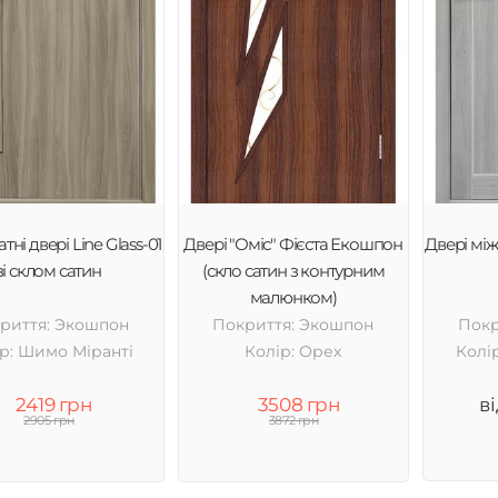
тні двері Line Glass-01
Двері "Оміс" Фієста Екошпон
Двері між
зі склом сатин
(скло сатин з контурним
малюнком)
риття: Экошпон
Покриття: Экошпон
Покр
р: Шимо Міранті
Колір: Орех
Колі
2419 грн
3508 грн
в
2905 грн
3872 грн