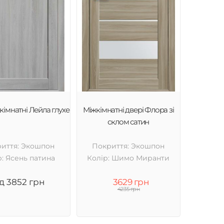
кімнатні Лейла глухе
Міжкімнатні двері Флора зі
склом сатин
иття: Экошпон
Покриття: Экошпон
р: Ясень патина
Колір: Шимо Миранти
ід 3852 грн
3629 грн
4235 грн