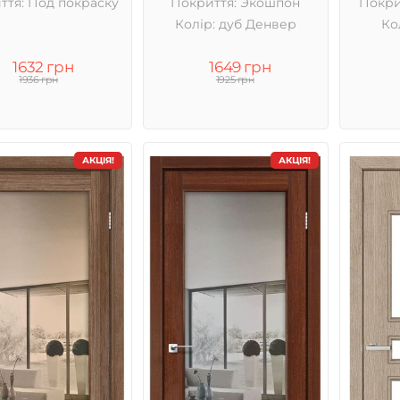
ття: Под покраску
Покриття: Экошпон
Покри
Колір: дуб Денвер
Ко
1632 грн
1649 грн
1936 грн
1925 грн
АКЦІЯ!
АКЦІЯ!