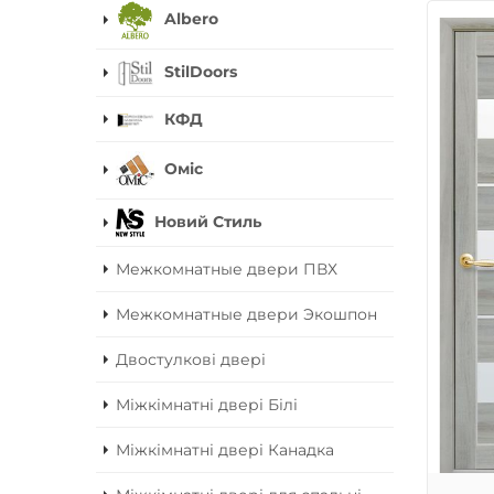
Albero
StilDoors
КФД
Оміс
Новий Стиль
Межкомнатные двери ПВХ
Межкомнатные двери Экошпон
Двостулкові двері
Міжкімнатні двері Білі
Міжкімнатні двері Канадка