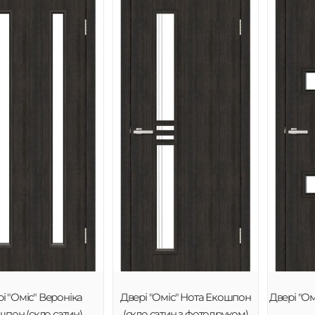
і "Оміс" Вероніка
Двері "Оміс" Нота Екошпон
Двері "Ом
пон (скло сатин)
(скло сатин з фотодруком)