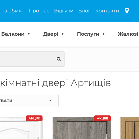
 та обмін
Про нас
Відгуки
Блог
Контакти
Балкони
Двері
Послуги
Жалюз
кімнатні двері Артищів
УВАТИ
АКЦІЯ!
АКЦІЯ!