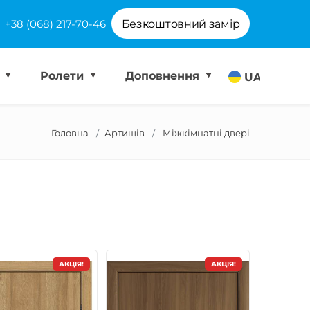
+38 (068) 217-70-46
Безкоштовний замір
і
Ролети
Доповнення
UA
Головна
Артищів
Міжкімнатні двері
АКЦІЯ!
АКЦІЯ!