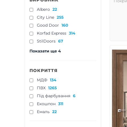
Покри
Albero
22
City Line
255
Good Door
160
Korfad Express
314
StilDoors
67
Показати ще 4
ПОКРИТТЯ
МДФ
134
ПВХ
1265
Під фарбування
6
Екошпон
311
Емаль
22