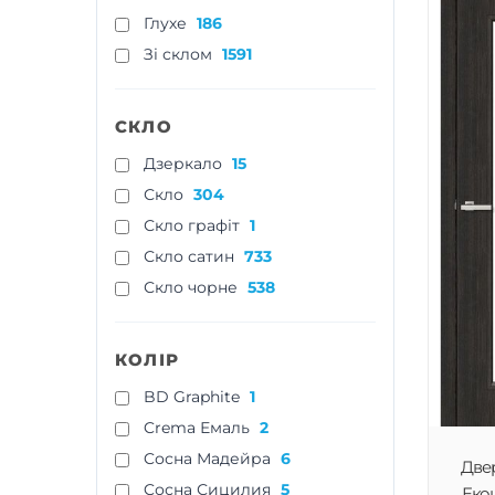
Глухе
186
Зі склом
1591
СКЛО
Дзеркало
15
Скло
304
Скло графіт
1
Скло сатин
733
Скло чорне
538
КОЛІР
BD Graphite
1
Crema Емаль
2
Cосна Мадейра
6
Двер
Cосна Сицилия
5
Екош