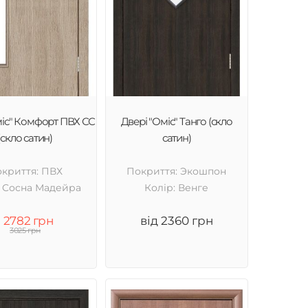
міс" Комфорт ПВХ СС
Двері "Оміс" Танго (скло
(скло сатин)
сатин)
криття: ПВХ
Покриття: Экошпон
: Cосна Мадейра
Колір: Венге
2782 грн
від 2360 грн
3025 грн